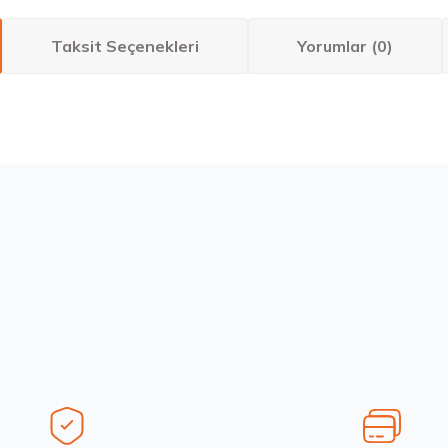
Taksit Seçenekleri
Yorumlar (0)
larda yetersiz gördüğünüz noktaları öneri formunu kullanarak tarafımıza ilete
Bu ürüne ilk yorumu siz yapın!
Yorum Yaz
Stokta 4 Adet
Hankook 285/45R20 112H XL Kinergy 4S 2 X H750A M+S 3PM
13.678,50 ₺