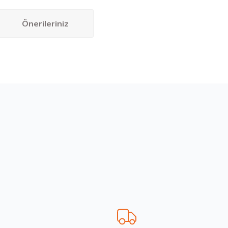
Önerileriniz
bilirsiniz.
SF 4Mevsim 2026