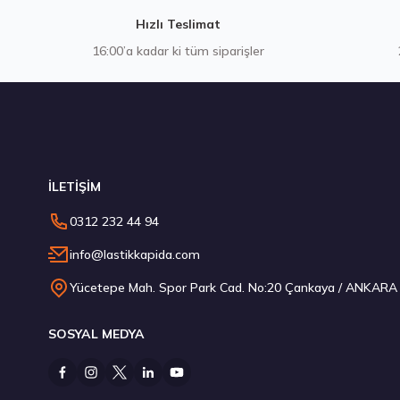
Hızlı Teslimat
16:00’a kadar ki tüm siparişler
Stokta 3 Adet
İLETİŞİM
Hankook 285/40R22 110Y XL Ventus S1 evo3 SUV K127A S
0312 232 44 94
18.683,50 ₺
info@lastikkapida.com
Yücetepe Mah. Spor Park Cad. No:20 Çankaya / ANKARA
SOSYAL MEDYA
Stokta 12 Adet