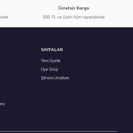
Ücretsiz Kargo
avale
500 TL ve üzeri tüm siparişlerde
SAYFALAR
Yeni Üyelik
Üye Girişi
4T XL Dynapro AT2 RF11 M+S 3PMSF 4Mevsim 2026
Şifremi Unuttum
esi