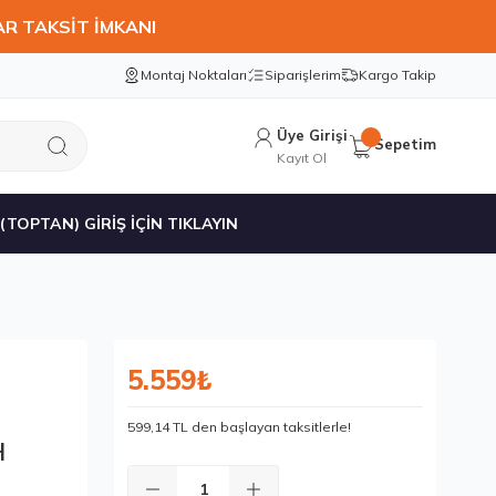
AR TAKSİT İMKANI
Montaj Noktaları
Siparişlerim
Kargo Takip
Üye Girişi
Sepetim
Kayıt Ol
 (TOPTAN) GİRİŞ İÇİN TIKLAYIN
5.559₺
599,14 TL den başlayan taksitlerle!
H