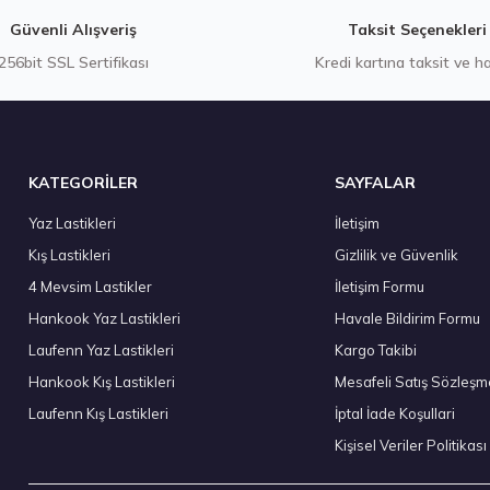
Gönder
Güvenli Alışveriş
Taksit Seçenekleri
256bit SSL Sertifikası
Kredi kartına taksit ve h
Stokta 12 Adet
KATEGORİLER
SAYFALAR
Yaz Lastikleri
İletişim
Kış Lastikleri
Gizlilik ve Güvenlik
ound Absorber (Foam) AO Yaz 2026
Hankook 265/60R18 11
4 Mevsim Lastikler
İletişim Formu
8.773,60 ₺
Hankook Yaz Lastikleri
Havale Bildirim Formu
Laufenn Yaz Lastikleri
Kargo Takibi
Hankook Kış Lastikleri
Mesafeli Satış Sözleşm
Laufenn Kış Lastikleri
İptal İade Koşullari
Stokta 4 Adet
Kişisel Veriler Politikası