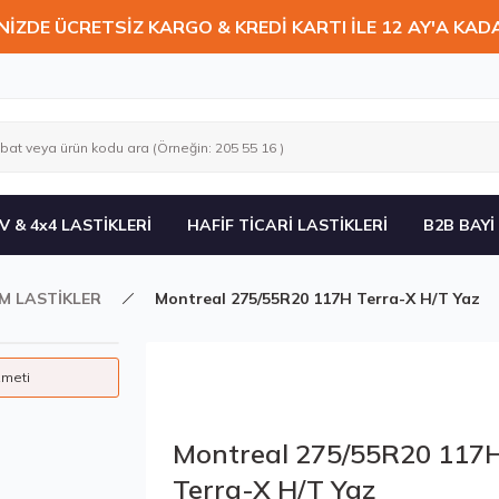
NİZDE ÜCRETSİZ KARGO & KREDİ KARTI İLE 12 AY'A KAD
V & 4x4 LASTİKLERİ
HAFİF TİCARİ LASTİKLERİ
B2B BAYİ
İM LASTİKLER
Montreal 275/55R20 117H Terra-X H/T Yaz
zmeti
Montreal 275/55R20 117
Terra-X H/T Yaz