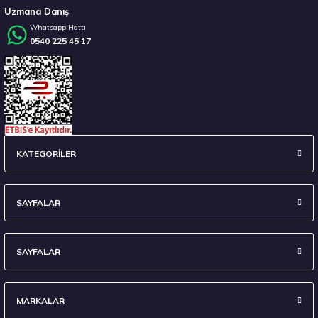
Uzmana Danış
Whatsapp Hattı
0540 225 45 17
Stokta 12 Adet
Sava 215/55 R17 98W XL Intensa UHP 2 FP Yaz 2026
KATEGORİLER
4.675,00 ₺
SAYFALAR
SAYFALAR
Stokta 12 Adet
MARKALAR