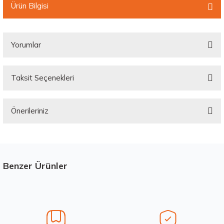
Ürün Bilgisi
Yorumlar
Taksit Seçenekleri
Bu ürüne ilk yorumu siz yapın!
Önerileriniz
Yorum Yaz
Bu ürünün fiyat bilgisi, resim, ürün açıklamalarında ve diğer konularda
yetersiz gördüğünüz noktaları öneri formunu kullanarak tarafımıza
iletebilirsiniz.
Görüş ve önerileriniz için teşekkür ederiz.
Benzer Ürünler
Stokta 12 Adet
Ürün resmi kalitesiz, bozuk veya görüntülenemiyor.
Ürün açıklamasında eksik bilgiler bulunuyor.
Ürün bilgilerinde hatalar bulunuyor.