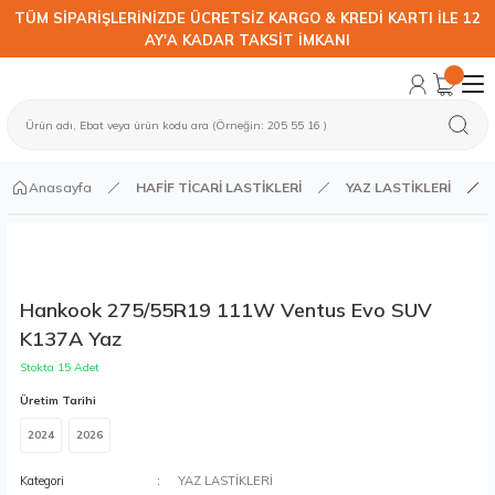
TÜM SİPARİŞLERİNİZDE ÜCRETSİZ KARGO & KREDİ KARTI İLE 12
AY'A KADAR TAKSİT İMKANI
Anasayfa
HAFİF TİCARİ LASTİKLERİ
YAZ LASTİKLERİ
Hankook 275/55R19 111W Ventus Evo SUV
K137A Yaz
Stokta 15 Adet
Üretim Tarihi
2024
2026
Kategori
YAZ LASTİKLERİ