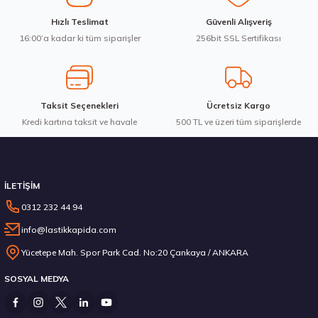
Ürün fiyatı diğer sitelerden daha pahalı.
Hankook 205/65R16C 107/105T VanTRa LT RA18 Yaz 2026
Hızlı Teslimat
Güvenli Alışveriş
Bu ürüne benzer farklı alternatifler olmalı.
16:00’a kadar ki tüm siparişler
256bit SSL Sertifikası
7.103,80 ₺
Taksit Seçenekleri
Ücretsiz Kargo
Kredi kartına taksit ve havale
Gönder
500 TL ve üzeri tüm siparişlerde
Stokta 12 Adet
İLETİŞİM
0312 232 44 94
info@lastikkapida.com
235/55 R19 101Y Ecsta PS71 2026
Yücetepe Mah. Spor Park Cad. No:20 Çankaya / ANKARA
SOSYAL MEDYA
6.792,50 ₺