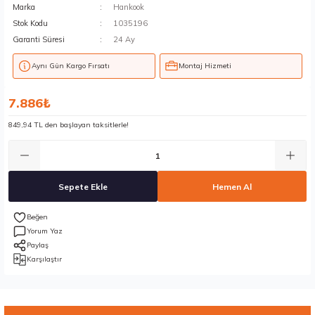
Marka
Hankook
Stok Kodu
1035196
Garanti Süresi
24 Ay
Aynı Gün Kargo Fırsatı
Montaj Hizmeti
7.886₺
849,94 TL den başlayan taksitlerle!
Sepete Ekle
Hemen Al
Yorum Yaz
Paylaş
Karşılaştır