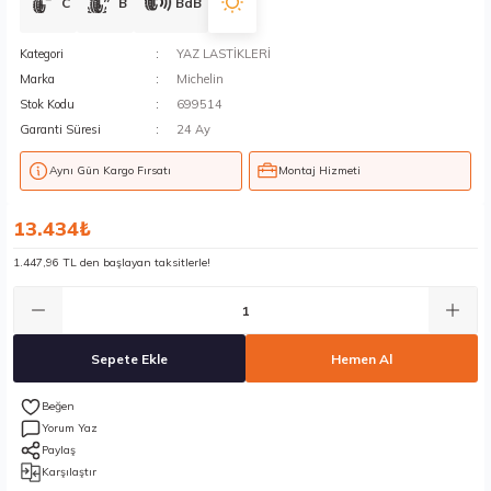
C
B
BdB
Kategori
YAZ LASTİKLERİ
Marka
Michelin
Stok Kodu
699514
Garanti Süresi
24 Ay
Aynı Gün Kargo Fırsatı
Montaj Hizmeti
13.434₺
1.447,96 TL den başlayan taksitlerle!
Sepete Ekle
Hemen Al
Yorum Yaz
Paylaş
Karşılaştır