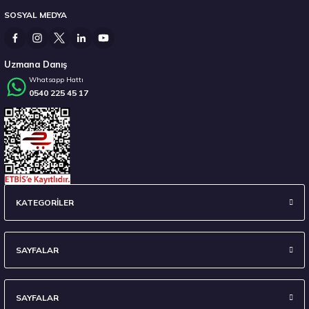
SOSYAL MEDYA
6.792,50 ₺
Uzmana Danış
Whatsapp Hattı
0540 225 45 17
Stokta 12 Adet
Sava 215/55 R17 98W XL Intensa UHP 2 FP Yaz 2026
KATEGORİLER
4.675,00 ₺
SAYFALAR
SAYFALAR