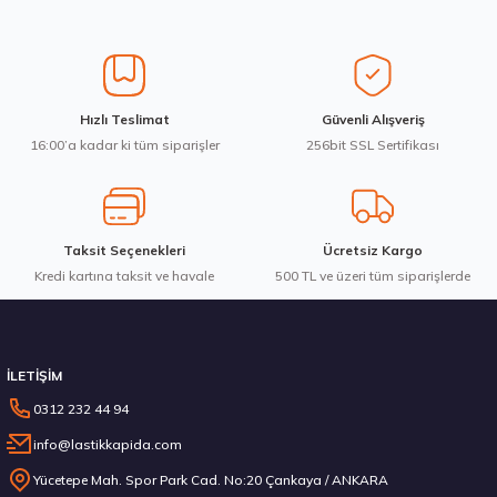
Ürün resmi kalitesiz, bozuk veya görüntülenemiyor.
Ürün açıklamasında eksik bilgiler bulunuyor.
Ürün bilgilerinde hatalar bulunuyor.
Ürün fiyatı diğer sitelerden daha pahalı.
Hankook 205/65R16C 107/105T VanTRa LT RA18 Yaz 2026
Hızlı Teslimat
Güvenli Alışveriş
Bu ürüne benzer farklı alternatifler olmalı.
16:00’a kadar ki tüm siparişler
256bit SSL Sertifikası
7.103,80 ₺
Taksit Seçenekleri
Ücretsiz Kargo
Kredi kartına taksit ve havale
Gönder
500 TL ve üzeri tüm siparişlerde
Stokta 12 Adet
İLETİŞİM
0312 232 44 94
info@lastikkapida.com
235/55 R19 101Y Ecsta PS71 2026
Yücetepe Mah. Spor Park Cad. No:20 Çankaya / ANKARA