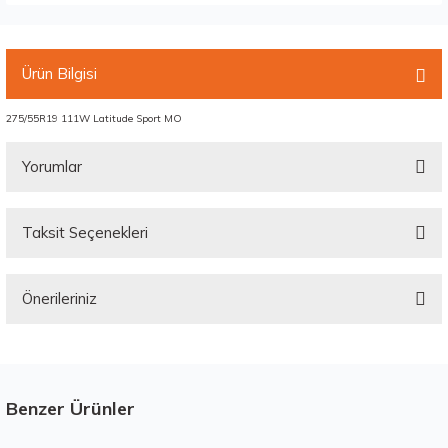
Ürün Bilgisi
275/55R19 111W Latitude Sport MO
Yorumlar
Taksit Seçenekleri
Bu ürüne ilk yorumu siz yapın!
Önerileriniz
Yorum Yaz
Bu ürünün fiyat bilgisi, resim, ürün açıklamalarında ve diğer konularda
yetersiz gördüğünüz noktaları öneri formunu kullanarak tarafımıza
iletebilirsiniz.
Görüş ve önerileriniz için teşekkür ederiz.
Benzer Ürünler
Stokta 12 Adet