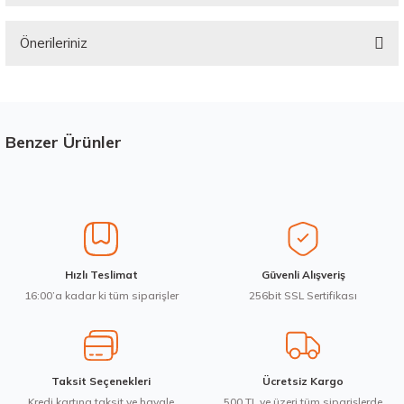
Önerileriniz
Yorum Yaz
Bu ürünün fiyat bilgisi, resim, ürün açıklamalarında ve diğer konularda
yetersiz gördüğünüz noktaları öneri formunu kullanarak tarafımıza
iletebilirsiniz.
Görüş ve önerileriniz için teşekkür ederiz.
Benzer Ürünler
Stokta 12 Adet
Ürün resmi kalitesiz, bozuk veya görüntülenemiyor.
Ürün açıklamasında eksik bilgiler bulunuyor.
Ürün bilgilerinde hatalar bulunuyor.
Ürün fiyatı diğer sitelerden daha pahalı.
Montreal 225/60R18 100V Eco 2 Yaz 2026
Hızlı Teslimat
Güvenli Alışveriş
Bu ürüne benzer farklı alternatifler olmalı.
16:00’a kadar ki tüm siparişler
256bit SSL Sertifikası
4.675,00 ₺
Taksit Seçenekleri
Ücretsiz Kargo
Kredi kartına taksit ve havale
Gönder
500 TL ve üzeri tüm siparişlerde