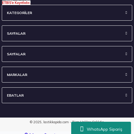
Goodyear 205/50R17 93V XL FP WINTERCOMMAND Kış 2026
KATEGORİLER
6.600,00 ₺
SAYFALAR
SAYFALAR
Stokta 12 Adet
MARKALAR
EBATLAR
Montreal 225/55R17 97W Eco 2 Yaz 2026
3.591,50 ₺
© 2025, lastikkapida.com - Tüm Hakları Saklıdır.
WhatsApp Sipariş