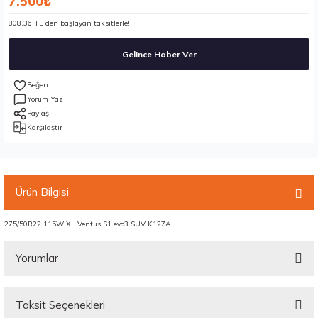
7.500₺
808,36 TL den başlayan taksitlerle!
Gelince Haber Ver
Yorum Yaz
Paylaş
Karşılaştır
Ürün Bilgisi
275/50R22 115W XL Ventus S1 evo3 SUV K127A
Yorumlar
Taksit Seçenekleri
Bu ürüne ilk yorumu siz yapın!