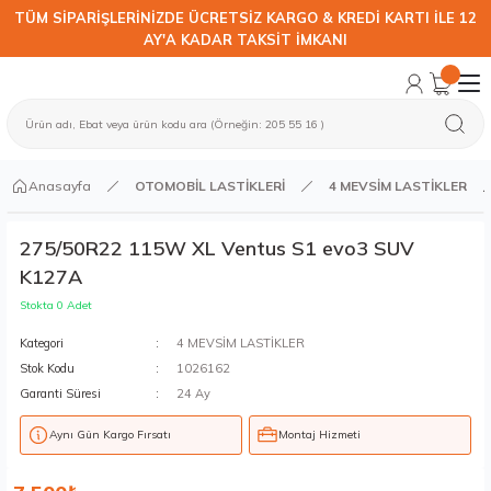
TÜM SİPARİŞLERİNİZDE ÜCRETSİZ KARGO & KREDİ KARTI İLE 12
AY'A KADAR TAKSİT İMKANI
Anasayfa
OTOMOBİL LASTİKLERİ
4 MEVSİM LASTİKLER
275/50R22 115W XL Ventus S1 evo3 SUV
K127A
Stokta 0 Adet
Kategori
4 MEVSİM LASTİKLER
Stok Kodu
1026162
Garanti Süresi
24 Ay
Aynı Gün Kargo Fırsatı
Montaj Hizmeti