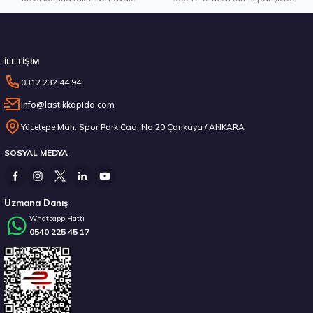
Stokta 12 Adet
İLETİŞİM
0312 232 44 94
info@lastikkapida.com
Montreal 215/60R16 95H Eco Yaz 2026
Yücetepe Mah. Spor Park Cad. No:20 Çankaya / ANKARA
SOSYAL MEDYA
3.575,00 ₺
Uzmana Danış
Whatsapp Hattı
0540 225 45 17
Stokta 12 Adet