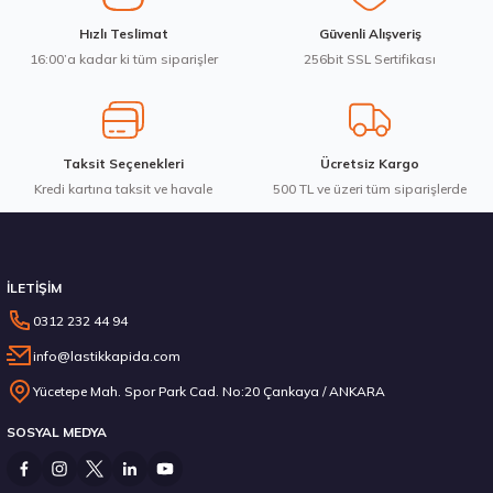
Ürün fiyatı diğer sitelerden daha pahalı.
Bridgestone 275/35R21 103V XL Blizzak LM005 Kış 2023
Hızlı Teslimat
Güvenli Alışveriş
Bu ürüne benzer farklı alternatifler olmalı.
16:00’a kadar ki tüm siparişler
256bit SSL Sertifikası
14.987,50 ₺
Taksit Seçenekleri
Ücretsiz Kargo
Kredi kartına taksit ve havale
Gönder
500 TL ve üzeri tüm siparişlerde
Stokta 12 Adet
İLETİŞİM
0312 232 44 94
info@lastikkapida.com
Goodyear 215/75R17.5 KMAX D 126/124M M+S 3PSF Kış 2024
Yücetepe Mah. Spor Park Cad. No:20 Çankaya / ANKARA
SOSYAL MEDYA
12.471,80 ₺