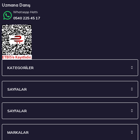
Uzmana Danış
Whatsapp Hattı
0540 225 45 17
Stokta 2 Adet
Pirelli 255/40R20 101W XL T0 Winter Sottozero 3 PNCS ELT Kış 2023
KATEGORİLER
9.611,25 ₺
SAYFALAR
SAYFALAR
Stokta 3 Adet
MARKALAR