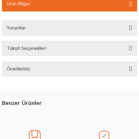
Ürün Bilgisi
Yorumlar
Taksit Seçenekleri
Bu ürüne ilk yorumu siz yapın!
Önerileriniz
Yorum Yaz
Bu ürünün fiyat bilgisi, resim, ürün açıklamalarında ve diğer konularda
yetersiz gördüğünüz noktaları öneri formunu kullanarak tarafımıza
iletebilirsiniz.
Görüş ve önerileriniz için teşekkür ederiz.
Benzer Ürünler
Stokta 1 Adet
Ürün resmi kalitesiz, bozuk veya görüntülenemiyor.
Ürün açıklamasında eksik bilgiler bulunuyor.
Ürün bilgilerinde hatalar bulunuyor.