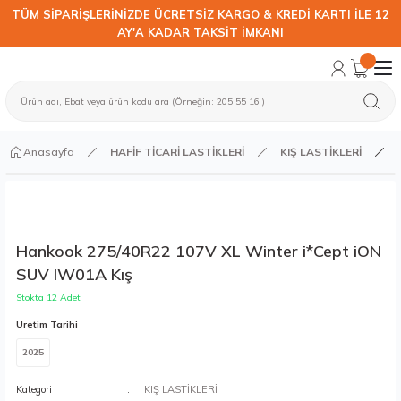
TÜM SİPARİŞLERİNİZDE ÜCRETSİZ KARGO & KREDİ KARTI İLE 12
AY'A KADAR TAKSİT İMKANI
Anasayfa
HAFİF TİCARİ LASTİKLERİ
KIŞ LASTİKLERİ
Hankook 275/40R22 107V XL Winter i*Cept iON
SUV IW01A Kış
Stokta 12 Adet
Üretim Tarihi
2025
Kategori
KIŞ LASTİKLERİ