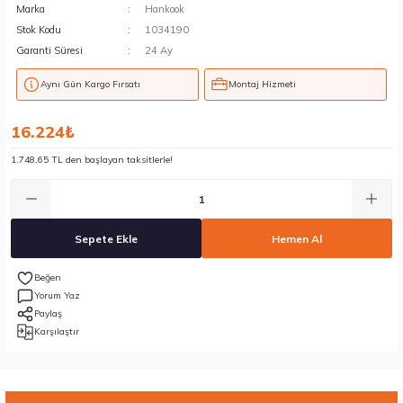
Marka
Hankook
Stok Kodu
1034190
Garanti Süresi
24 Ay
Aynı Gün Kargo Fırsatı
Montaj Hizmeti
16.224₺
1.748,65 TL den başlayan taksitlerle!
Sepete Ekle
Hemen Al
Yorum Yaz
Paylaş
Karşılaştır