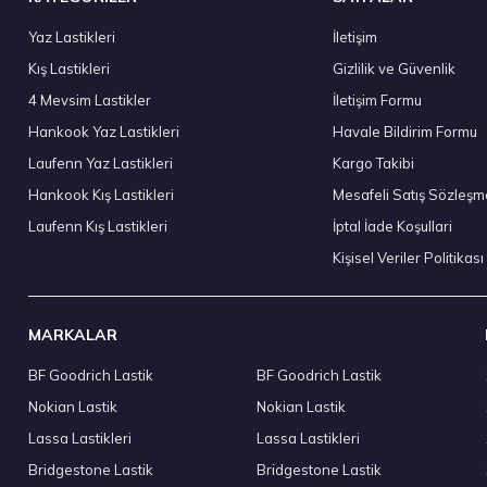
Yaz Lastikleri
İletişim
Kış Lastikleri
Gizlilik ve Güvenlik
ound Absorber (Foam) AO Yaz 2026
Hankook 265/60R18 11
4 Mevsim Lastikler
İletişim Formu
8.773,60 ₺
Hankook Yaz Lastikleri
Havale Bildirim Formu
Laufenn Yaz Lastikleri
Kargo Takibi
Hankook Kış Lastikleri
Mesafeli Satış Sözleşm
Laufenn Kış Lastikleri
İptal İade Koşullari
Stokta 4 Adet
Kişisel Veriler Politikası
MARKALAR
BF Goodrich Lastik
BF Goodrich Lastik
oda) Yaz 2026
Hankook 235/45R20 100W XL Kinergy 4S 2 X
Nokian Lastik
Nokian Lastik
12.144,00 ₺
Lassa Lastikleri
Lassa Lastikleri
Bridgestone Lastik
Bridgestone Lastik