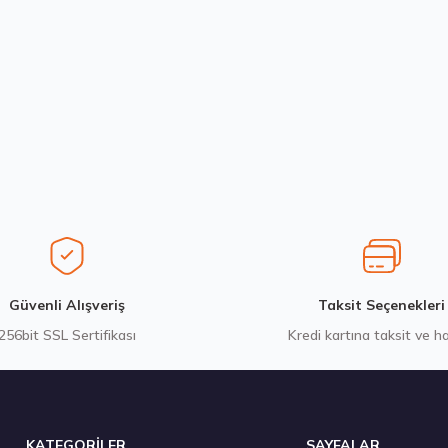
Bu ürüne ilk yorumu siz yapın!
Yorum Yaz
Stokta 4 Adet
Hankook 285/45R20 112H XL Kinergy 4S 2 X H750A M+S 3PM
13.678,50 ₺
Gönder
Güvenli Alışveriş
Taksit Seçenekleri
256bit SSL Sertifikası
Kredi kartına taksit ve h
Stokta 12 Adet
KATEGORİLER
SAYFALAR