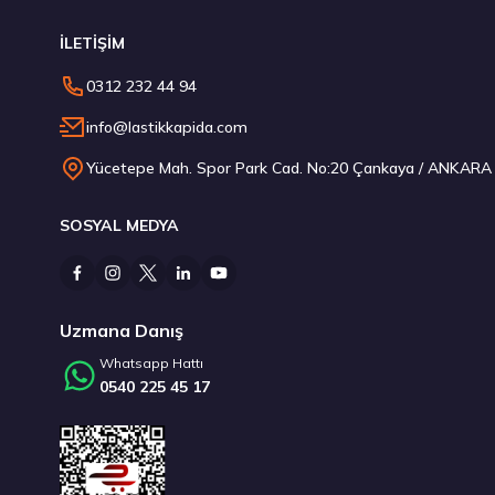
İLETİŞİM
Hankook 285/40R22 110Y XL Ventus S1 evo3 SUV K127A S
0312 232 44 94
18.683,50 ₺
info@lastikkapida.com
Yücetepe Mah. Spor Park Cad. No:20 Çankaya / ANKARA
SOSYAL MEDYA
Stokta 12 Adet
Uzmana Danış
Whatsapp Hattı
0540 225 45 17
Hankook 235/50R20 100T Ventus S1 evo3 ev K127E EV (Sk
9.391,80 ₺