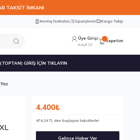
AR TAKSİT İMKANI
Montaj Noktaları
Siparişlerim
Kargo Takip
Üye Girişi
Sepetim
Kayıt Ol
 (TOPTAN) GİRİŞ İÇİN TIKLAYIN
 Yaz
4.400₺
474,24 TL den başlayan taksitlerle!
 XL
Gelince Haber Ver