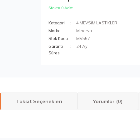
Stokta 0 Adet
Kategori
4 MEVSİM LASTİKLER
Marka
Minerva
Stok Kodu
MV557
Garanti
24 Ay
Süresi
Taksit Seçenekleri
Yorumlar (0)
larda yetersiz gördüğünüz noktaları öneri formunu kullanarak tarafımıza ilete