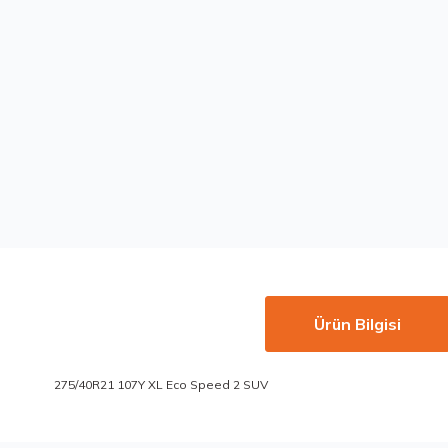
Ürün Bilgisi
275/40R21 107Y XL Eco Speed 2 SUV
Bu ürünün fiyat bilgisi, resim, ürün açıklamalarında ve diğer konu
Görüş ve önerileriniz için teşekkür ederiz.