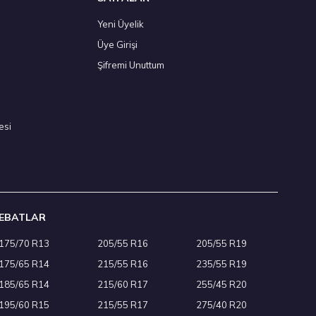
Yeni Üyelik
Üye Girişi
4T XL Dynapro AT2 RF11 M+S 3PMSF 4Mevsim 2026
Şifremi Unuttum
esi
EBATLAR
175/70 R13
205/55 R16
205/55 R19
 H750A 4 Mevsim 2026
175/65 R14
215/55 R16
235/55 R19
185/65 R14
215/60 R17
255/45 R20
195/60 R15
215/55 R17
275/40 R20