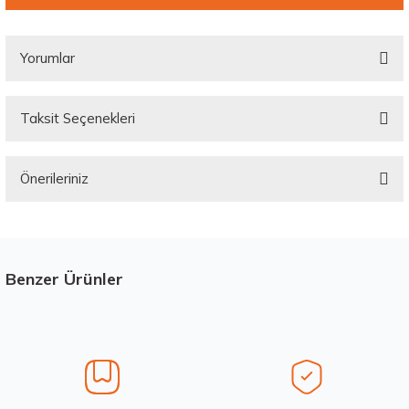
Yorumlar
Taksit Seçenekleri
Bu ürüne ilk yorumu siz yapın!
Önerileriniz
Yorum Yaz
Bu ürünün fiyat bilgisi, resim, ürün açıklamalarında ve diğer konularda
yetersiz gördüğünüz noktaları öneri formunu kullanarak tarafımıza
iletebilirsiniz.
Görüş ve önerileriniz için teşekkür ederiz.
Benzer Ürünler
Stokta 12 Adet
Ürün resmi kalitesiz, bozuk veya görüntülenemiyor.
Ürün açıklamasında eksik bilgiler bulunuyor.
Ürün bilgilerinde hatalar bulunuyor.
Ürün fiyatı diğer sitelerden daha pahalı.
Hankook 205/65R16C 107/105T VanTRa LT RA18 Yaz 2026