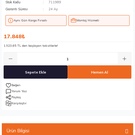
Stok Kodu
711989
Garanti Süresi
24 Ay
Aynı Gün Kargo Fırsatı
Montaj Hizmeti
17.848₺
1.923,65 TL den başlayan taksitlerle!
Sepete Ekle
Hemen Al
Yorum Yaz
Paylaş
Karşılaştır
Ürün Bilgisi