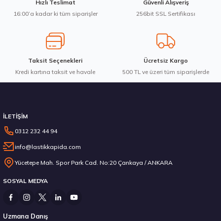
Hızlı Teslimat
Güvenli Alışveriş
Bu ürüne benzer farklı alternatifler olmalı.
16:00’a kadar ki tüm siparişler
256bit SSL Sertifikası
7.103,80 ₺
Taksit Seçenekleri
Ücretsiz Kargo
Kredi kartına taksit ve havale
Gönder
500 TL ve üzeri tüm siparişlerde
Stokta 12 Adet
İLETİŞİM
0312 232 44 94
info@lastikkapida.com
235/55 R19 101Y Ecsta PS71 2026
Yücetepe Mah. Spor Park Cad. No:20 Çankaya / ANKARA
SOSYAL MEDYA
6.792,50 ₺
Uzmana Danış