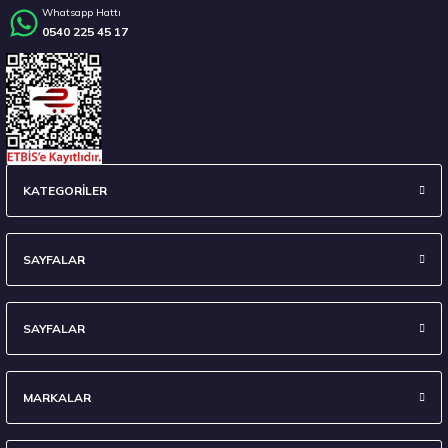
Whatsapp Hattı
0540 225 45 17
Stokta 12 Adet
Sava 215/55 R17 98W XL Intensa UHP 2 FP Yaz 2026
KATEGORİLER
4.675,00 ₺
SAYFALAR
SAYFALAR
Stokta 12 Adet
MARKALAR