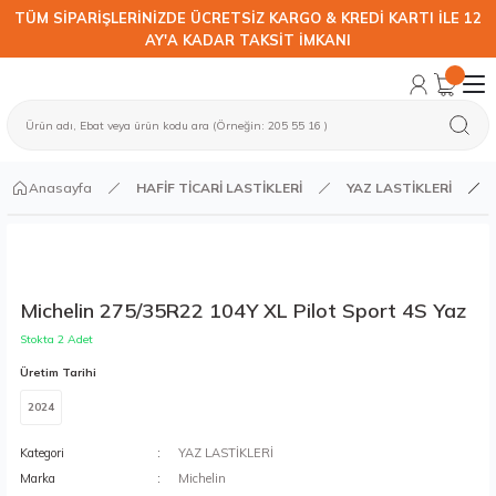
TÜM SİPARİŞLERİNİZDE ÜCRETSİZ KARGO & KREDİ KARTI İLE 12
AY'A KADAR TAKSİT İMKANI
Anasayfa
HAFİF TİCARİ LASTİKLERİ
YAZ LASTİKLERİ
Michelin 275/35R22 104Y XL Pilot Sport 4S Yaz
Stokta 2 Adet
Üretim Tarihi
2024
Kategori
YAZ LASTİKLERİ
Marka
Michelin