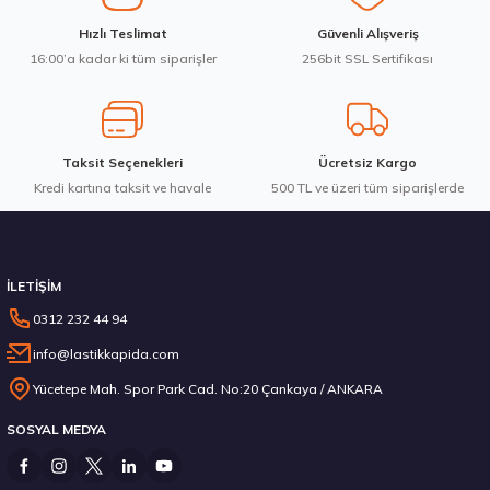
Ürün fiyatı diğer sitelerden daha pahalı.
Bridgestone 275/35R21 103V XL Blizzak LM005 Kış 2023
Hızlı Teslimat
Güvenli Alışveriş
Bu ürüne benzer farklı alternatifler olmalı.
16:00’a kadar ki tüm siparişler
256bit SSL Sertifikası
14.987,50 ₺
Taksit Seçenekleri
Ücretsiz Kargo
Kredi kartına taksit ve havale
Gönder
500 TL ve üzeri tüm siparişlerde
Stokta 12 Adet
İLETİŞİM
0312 232 44 94
info@lastikkapida.com
Goodyear 215/75R17.5 KMAX D 126/124M M+S 3PSF Kış 2024
Yücetepe Mah. Spor Park Cad. No:20 Çankaya / ANKARA
SOSYAL MEDYA
12.471,80 ₺