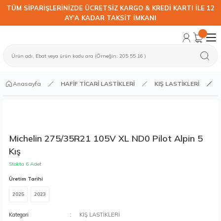
TÜM SİPARİŞLERİNİZDE ÜCRETSİZ KARGO & KREDİ KARTI İLE 12
AY'A KADAR TAKSİT İMKANI
Anasayfa
HAFİF TİCARİ LASTİKLERİ
KIŞ LASTİKLERİ
Michelin 275/35R21 105V XL ND0 Pilot Alpin 5
Kış
Stokta 6 Adet
Üretim Tarihi
2025
2023
Kategori
KIŞ LASTİKLERİ