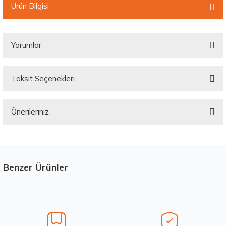
Ürün Bilgisi
Yorumlar
Taksit Seçenekleri
Bu ürüne ilk yorumu siz yapın!
Önerileriniz
Yorum Yaz
Bu ürünün fiyat bilgisi, resim, ürün açıklamalarında ve diğer konularda
yetersiz gördüğünüz noktaları öneri formunu kullanarak tarafımıza
iletebilirsiniz.
Görüş ve önerileriniz için teşekkür ederiz.
Benzer Ürünler
Stokta 1 Adet
Ürün resmi kalitesiz, bozuk veya görüntülenemiyor.
Ürün açıklamasında eksik bilgiler bulunuyor.
Ürün bilgilerinde hatalar bulunuyor.