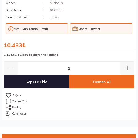
Marka
Michelin
Stok Kodu
666865
Garanti Süresi
24 Ay
Aynı Gün Kargo Fırsatı
Montaj Hizmeti
10.433₺
1.124,51 TL den başlayan taksitlerle!
Sepete Ekle
Hemen Al
Yorum Yaz
Paylaş
Karşılaştır