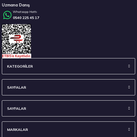
Uzmana Danış
Whatsapp Hattı
0540 225 45 17
Stokta 2 Adet
Pirelli 255/40R20 101W XL T0 Winter Sottozero 3 PNCS ELT Kış 2023
KATEGORİLER
9.611,25 ₺
SAYFALAR
SAYFALAR
Stokta 3 Adet
MARKALAR