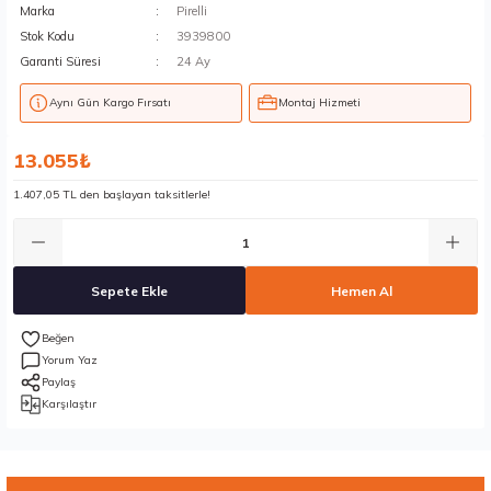
Marka
Pirelli
Stok Kodu
3939800
Garanti Süresi
24 Ay
Aynı Gün Kargo Fırsatı
Montaj Hizmeti
13.055₺
1.407,05 TL den başlayan taksitlerle!
Sepete Ekle
Hemen Al
Yorum Yaz
Paylaş
Karşılaştır