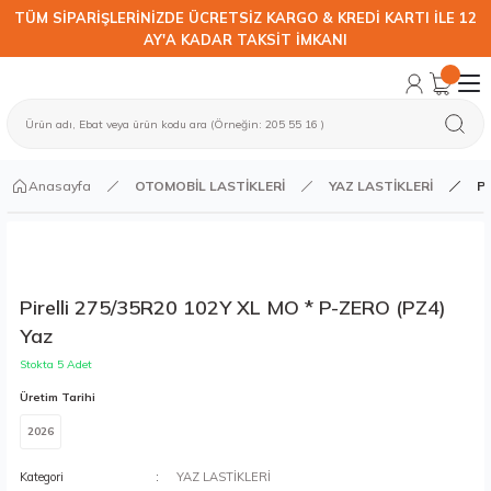
TÜM SİPARİŞLERİNİZDE ÜCRETSİZ KARGO & KREDİ KARTI İLE 12
AY'A KADAR TAKSİT İMKANI
Anasayfa
OTOMOBİL LASTİKLERİ
YAZ LASTİKLERİ
Pi
Pirelli 275/35R20 102Y XL MO * P-ZERO (PZ4)
Yaz
Stokta 5 Adet
Üretim Tarihi
2026
Kategori
YAZ LASTİKLERİ