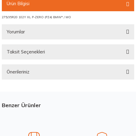
Ürün Bilgisi
275/35R20 102Y XL P-ZERO (PZ4) BMW* / MO
Yorumlar
Taksit Seçenekleri
Bu ürüne ilk yorumu siz yapın!
Önerileriniz
Yorum Yaz
Bu ürünün fiyat bilgisi, resim, ürün açıklamalarında ve diğer konularda
yetersiz gördüğünüz noktaları öneri formunu kullanarak tarafımıza
iletebilirsiniz.
Görüş ve önerileriniz için teşekkür ederiz.
Benzer Ürünler
Stokta 12 Adet
Üretim Yılı : 2026
Ürün resmi kalitesiz, bozuk veya görüntülenemiyor.
Yeni
B
C
BdB
Ürün açıklamasında eksik bilgiler bulunuyor.
Ürün bilgilerinde hatalar bulunuyor.