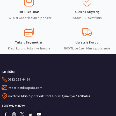
Ürün fiyatı diğer sitelerden daha pahalı.
Goodyear 205/55R16 91V Eagle Sport 2 Yaz 2026
Hızlı Teslimat
Güvenli Alışveriş
Bu ürüne benzer farklı alternatifler olmalı.
16:00’a kadar ki tüm siparişler
256bit SSL Sertifikası
4.198,57 ₺
Taksit Seçenekleri
Ücretsiz Kargo
Kredi kartına taksit ve havale
Gönder
500 TL ve üzeri tüm siparişlerde
Stokta 12 Adet
İLETİŞİM
0312 232 44 94
info@lastikkapida.com
Sava 205/55R16 91V Intensa HP 2 Yaz 2026
Yücetepe Mah. Spor Park Cad. No:20 Çankaya / ANKARA
SOSYAL MEDYA
3.382,50 ₺