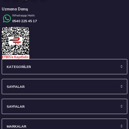
Uzmana Danış
Whatsapp Hattı
0540 225 45 17
Stokta 12 Adet
Hankook 225/55 R16 95W Ventus Prime 4 K135 Yaz 2026
KATEGORİLER
7.338,10 ₺
SAYFALAR
SAYFALAR
Stokta 12 Adet
MARKALAR