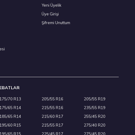
Yeni Üyelik
Üye Girişi
26
Şifremi Unuttum
esi
EBATLAR
175/70 R13
205/55 R16
205/55 R19
175/65 R14
215/55 R16
235/55 R19
185/65 R14
215/60 R17
255/45 R20
195/60 R15
215/55 R17
275/40 R20
195/65 R15
225/45 R17
275/45 R20