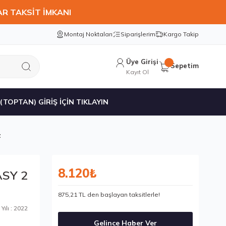
AR TAKSİT İMKANI
Montaj Noktaları
Siparişlerim
Kargo Takip
Üye Girişi
Sepetim
Kayıt Ol
 (TOPTAN) GİRİŞ İÇİN TIKLAYIN
z
8.120₺
ASY 2
875,21 TL den başlayan taksitlerle!
Yılı : 2022
Gelince Haber Ver