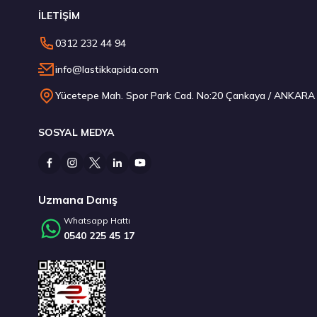
İLETİŞİM
Hankook 275/30R20 97Y XL Ventus S1 evo3 K127 Yaz 2026
0312 232 44 94
13.619,10 ₺
info@lastikkapida.com
Yücetepe Mah. Spor Park Cad. No:20 Çankaya / ANKARA
SOSYAL MEDYA
Stokta 12 Adet
Uzmana Danış
Whatsapp Hattı
0540 225 45 17
Laufenn 215/60R17 96H G FIT EQ+ LK41 Yaz 2026
4.702,50 ₺