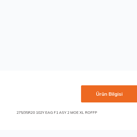
Ürün Bilgisi
275/35R20 102Y EAG F1 ASY 2 MOE XL ROFFP
Bu ürünün fiyat bilgisi, resim, ürün açıklamalarında ve diğer konu
Görüş ve önerileriniz için teşekkür ederiz.