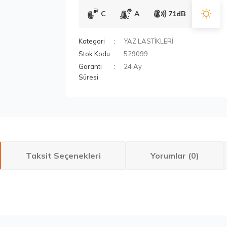
C
A
71dB
Kategori
YAZ LASTİKLERİ
Stok Kodu
529099
Garanti
24 Ay
Süresi
Taksit Seçenekleri
Yorumlar (0)
larda yetersiz gördüğünüz noktaları öneri formunu kullanarak tarafımıza ilete
Bu ürüne ilk yorumu siz yapın!