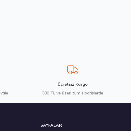
55 R16 95W Ventus Prime 4 K135 Yaz 2026
 ₺
Ücretsiz Kargo
avale
500 TL ve üzeri tüm siparişlerde
SAYFALAR