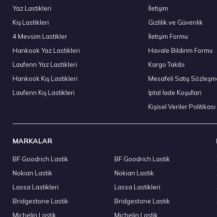
Yaz Lastikleri
İletişim
Kış Lastikleri
Gizlilik ve Güvenlik
Goodyear 225/55 R17 101Y XL Eagle Sport 2 UHP FP Yaz 20
4 Mevsim Lastikler
İletişim Formu
6.490,00 ₺
Hankook Yaz Lastikleri
Havale Bildirim Formu
Laufenn Yaz Lastikleri
Kargo Takibi
Hankook Kış Lastikleri
Mesafeli Satış Sözleşm
Laufenn Kış Lastikleri
İptal İade Koşullari
Stokta 7 Adet
Kişisel Veriler Politikası
MARKALAR
BF Goodrich Lastik
BF Goodrich Lastik
Hankook 235/45 R17 97Y XL Ventus Prime 4 K135 Yaz 2026
Nokian Lastik
Nokian Lastik
5.449,95 ₺
Lassa Lastikleri
Lassa Lastikleri
Bridgestone Lastik
Bridgestone Lastik
Michelin Lastik
Michelin Lastik