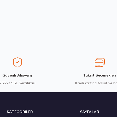
Yorum Yaz
Stokta 12 Adet
Stokta 12 Adet
Sava 205/55R16 91V Intensa HP 2 Yaz 2026
Hankook 225/
3.382,50 ₺
7.338,10
Gönder
Güvenli Alışveriş
Taksit Seçenekleri
256bit SSL Sertifikası
Kredi kartına taksit ve h
Stokta 12 Adet
KATEGORİLER
SAYFALAR