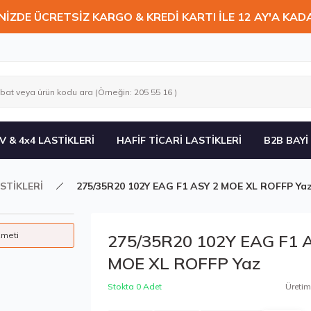
NİZDE ÜCRETSİZ KARGO & KREDİ KARTI İLE 12 AY'A KAD
V & 4x4 LASTİKLERİ
HAFİF TİCARİ LASTİKLERİ
B2B BAYİ
STİKLERİ
275/35R20 102Y EAG F1 ASY 2 MOE XL ROFFP Ya
zmeti
275/35R20 102Y EAG F1 
MOE XL ROFFP Yaz
Stokta 0 Adet
Üretim 