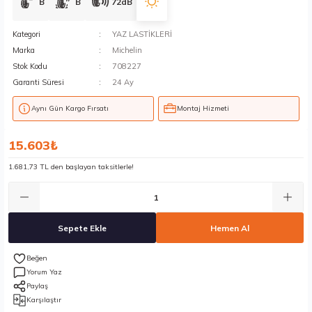
B
B
72dB
Kategori
YAZ LASTİKLERİ
Marka
Michelin
Stok Kodu
708227
Garanti Süresi
24 Ay
Aynı Gün Kargo Fırsatı
Montaj Hizmeti
15.603₺
1.681,73 TL den başlayan taksitlerle!
Sepete Ekle
Hemen Al
Yorum Yaz
Paylaş
Karşılaştır