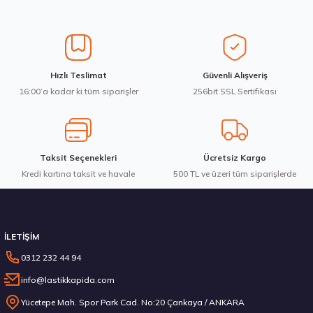
Üretim Yılı : 2026
Ürün resmi kalitesiz, bozuk veya görüntülenemiyor.
Yeni
B
C
BdB
Ürün açıklamasında eksik bilgiler bulunuyor.
Ürün bilgilerinde hatalar bulunuyor.
Ürün fiyatı diğer sitelerden daha pahalı.
Goodyear 205/55R16 91V Eagle Sport 2 Yaz 2026
Hızlı Teslimat
Güvenli Alışveriş
Bu ürüne benzer farklı alternatifler olmalı.
16:00’a kadar ki tüm siparişler
256bit SSL Sertifikası
4.198,57 ₺
Taksit Seçenekleri
Ücretsiz Kargo
Kredi kartına taksit ve havale
Gönder
500 TL ve üzeri tüm siparişlerde
Stokta 12 Adet
İLETİŞİM
0312 232 44 94
info@lastikkapida.com
Sava 205/55R16 91V Intensa HP 2 Yaz 2026
Yücetepe Mah. Spor Park Cad. No:20 Çankaya / ANKARA