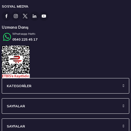
SOSYAL MEDYA
3.382,50 ₺
Uzmana Danış
Whatsapp Hattı
0540 225 45 17
Stokta 12 Adet
Hankook 225/55 R16 95W Ventus Prime 4 K135 Yaz 2026
KATEGORİLER
7.338,10 ₺
SAYFALAR
SAYFALAR