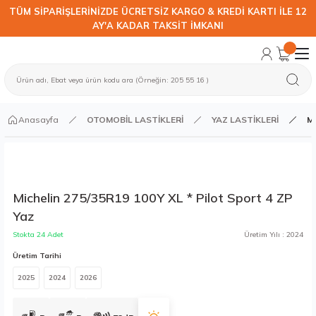
TÜM SİPARİŞLERİNİZDE ÜCRETSİZ KARGO & KREDİ KARTI İLE 12
AY'A KADAR TAKSİT İMKANI
Anasayfa
OTOMOBİL LASTİKLERİ
YAZ LASTİKLERİ
Mi
Michelin 275/35R19 100Y XL * Pilot Sport 4 ZP
Yaz
Stokta 24 Adet
Üretim Yılı : 2024
Üretim Tarihi
2025
2024
2026