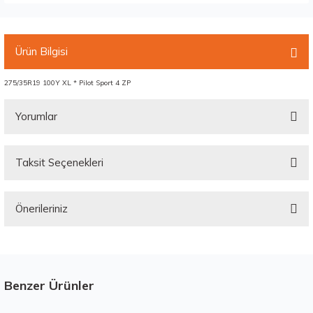
Ürün Bilgisi
275/35R19 100Y XL * Pilot Sport 4 ZP
Yorumlar
Taksit Seçenekleri
Bu ürüne ilk yorumu siz yapın!
Önerileriniz
Yorum Yaz
Bu ürünün fiyat bilgisi, resim, ürün açıklamalarında ve diğer konularda
yetersiz gördüğünüz noktaları öneri formunu kullanarak tarafımıza
iletebilirsiniz.
Görüş ve önerileriniz için teşekkür ederiz.
Benzer Ürünler
Stokta 12 Adet