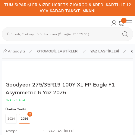
TÜM SİPARİŞLERİNİZDE ÜCRETSİZ KARGO & KREDİ KARTI İLE 12
AY'A KADAR TAKSİT İMKANI
Anasayfa
OTOMOBİL LASTİKLERİ
YAZ LASTİKLERİ
Go
Goodyear 275/35R19 100Y XL FP Eagle F1
Asymmetric 6 Yaz 2026
Stokta 4 Adet
Üretim Tarihi
2024
2026
Kategori
YAZ LASTİKLERİ