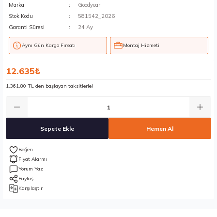
Marka
Goodyear
Stok Kodu
581542_2026
Garanti Süresi
24 Ay
Aynı Gün Kargo Fırsatı
Montaj Hizmeti
12.635₺
1.361,80 TL den başlayan taksitlerle!
Sepete Ekle
Hemen Al
Fiyat Alarmı
Yorum Yaz
Paylaş
Karşılaştır