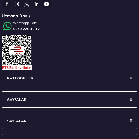
Uzmana Danış
Whatsapp Hattı
0540 225 45 17
Stokta 12 Adet
Hankook 225/55 R16 95W Ventus Prime 4 K135 Yaz 2026
KATEGORİLER
6.635,67 ₺
SAYFALAR
SAYFALAR
Stokta 12 Adet