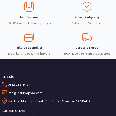
Ürün bilgilerinde hatalar bulunuyor.
Ürün fiyatı diğer sitelerden daha pahalı.
Goodyear 205/55R16 91V Eagle Sport 2 Yaz 2026
Hızlı Teslimat
Güvenli Alışveriş
Bu ürüne benzer farklı alternatifler olmalı.
16:00’a kadar ki tüm siparişler
256bit SSL Sertifikası
3.787,56 ₺
Taksit Seçenekleri
Ücretsiz Kargo
Kredi kartına taksit ve havale
Gönder
500 TL ve üzeri tüm siparişlerde
Stokta 12 Adet
İLETİŞİM
0312 232 44 94
info@lastikkapida.com
Sava 205/55R16 91V Intensa HP 2 Yaz 2026
Yücetepe Mah. Spor Park Cad. No:20 Çankaya / ANKARA
SOSYAL MEDYA
3.514,16 ₺