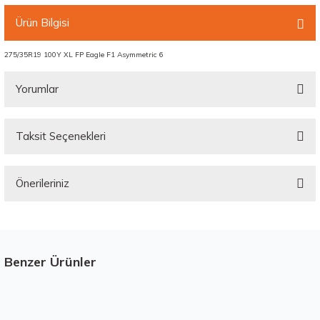
Ürün Bilgisi
275/35R19 100Y XL FP Eagle F1 Asymmetric 6
Yorumlar
Taksit Seçenekleri
Bu ürüne ilk yorumu siz yapın!
Önerileriniz
Yorum Yaz
Bu ürünün fiyat bilgisi, resim, ürün açıklamalarında ve diğer konularda
yetersiz gördüğünüz noktaları öneri formunu kullanarak tarafımıza
iletebilirsiniz.
Görüş ve önerileriniz için teşekkür ederiz.
Benzer Ürünler
Stokta 12 Adet
Üretim Yılı : 2026
Ürün resmi kalitesiz, bozuk veya görüntülenemiyor.
Yeni
B
C
BdB
Ürün açıklamasında eksik bilgiler bulunuyor.