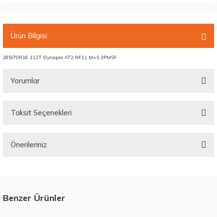
Ürün Bilgisi
265/70R16 112T Dynapro AT2 RF11 M+S 3PMSF
Yorumlar
Taksit Seçenekleri
Bu ürüne ilk yorumu siz yapın!
Önerileriniz
Yorum Yaz
Bu ürünün fiyat bilgisi, resim, ürün açıklamalarında ve diğer konularda
yetersiz gördüğünüz noktaları öneri formunu kullanarak tarafımıza
iletebilirsiniz.
Görüş ve önerileriniz için teşekkür ederiz.
Benzer Ürünler
Stokta 12 Adet