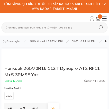
TÜM SİPARİŞLERİNİZDE ÜCRETSİZ KARGO & KREDİ KARTI İLE 12
AY'A KADAR TAKSİT İMKANI
Anasayfa
SUV & 4x4 LASTİKLERİ
YAZ LASTİKLERİ
Ha
Hankook 265/70R16 112T Dynapro AT2 RF11
M+S 3PMSF Yaz
Stokta 12 Adet
Üretim Yılı : 2025
Üretim Tarihi
2025