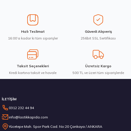
Ürün resmi kalitesiz, bozuk veya görüntülenemiyor.
Ürün açıklamasında eksik bilgiler bulunuyor.
Ürün bilgilerinde hatalar bulunuyor.
Ürün fiyatı diğer sitelerden daha pahalı.
285/45R21 113H XL AO Dynapro HP2 Plus RA33D 2025
Hızlı Teslimat
Güvenli Alışveriş
Bu ürüne benzer farklı alternatifler olmalı.
16:00’a kadar ki tüm siparişler
256bit SSL Sertifikası
15.120,60 ₺
Taksit Seçenekleri
Ücretsiz Kargo
Kredi kartına taksit ve havale
Gönder
500 TL ve üzeri tüm siparişlerde
Stokta 12 Adet
İLETİŞİM
0312 232 44 94
info@lastikkapida.com
Hankook 205/55R19 97V XL Ventus evo SUV K137A Yaz 2026
Yücetepe Mah. Spor Park Cad. No:20 Çankaya / ANKARA