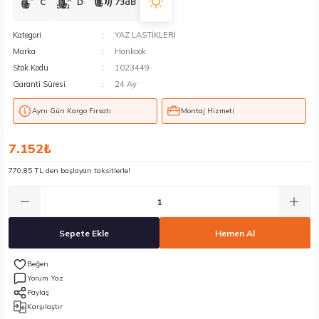
C
D
73dB
Kategori
YAZ LASTİKLERİ
Marka
Hankook
Stok Kodu
1023449
Garanti Süresi
24 Ay
Aynı Gün Kargo Fırsatı
Montaj Hizmeti
7.152₺
770,85 TL den başlayan taksitlerle!
Sepete Ekle
Hemen Al
Yorum Yaz
Paylaş
Karşılaştır