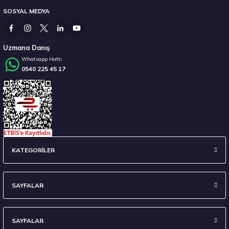
SOSYAL MEDYA
7.157,15 ₺
Uzmana Danış
Whatsapp Hattı
0540 225 45 17
Stokta 12 Adet
Laufenn 215/65 R16 98H G Fit Eq+ LK41 Yaz 2026
KATEGORİLER
4.592,50 ₺
SAYFALAR
SAYFALAR