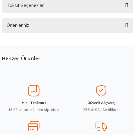
Taksit Seçenekleri
Bu ürüne ilk yorumu siz yapın!
Önerileriniz
Yorum Yaz
Bu ürünün fiyat bilgisi, resim, ürün açıklamalarında ve diğer konularda
yetersiz gördüğünüz noktaları öneri formunu kullanarak tarafımıza
iletebilirsiniz.
Görüş ve önerileriniz için teşekkür ederiz.
Benzer Ürünler
Stokta 12 Adet
Ürün resmi kalitesiz, bozuk veya görüntülenemiyor.
Ürün açıklamasında eksik bilgiler bulunuyor.
Ürün bilgilerinde hatalar bulunuyor.
Ürün fiyatı diğer sitelerden daha pahalı.
Hankook 205/65R16C 107/105T VanTRa LT RA18 Yaz 2026
Hızlı Teslimat
Güvenli Alışveriş
Bu ürüne benzer farklı alternatifler olmalı.
16:00’a kadar ki tüm siparişler
256bit SSL Sertifikası
7.103,80 ₺