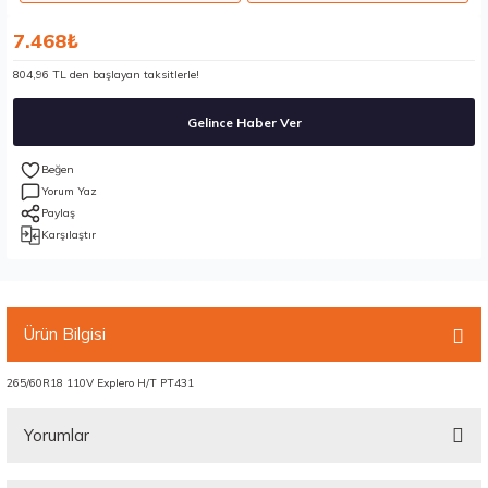
7.468₺
804,96 TL den başlayan taksitlerle!
Gelince Haber Ver
Yorum Yaz
Paylaş
Karşılaştır
Ürün Bilgisi
265/60R18 110V Explero H/T PT431
Yorumlar