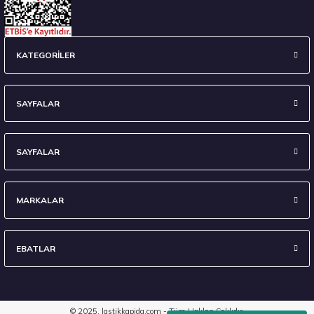
Sava 215/55 R17 98W XL Intensa UHP 2 FP Yaz 2026
KATEGORİLER
4.675,00 ₺
SAYFALAR
SAYFALAR
Stokta 12 Adet
MARKALAR
EBATLAR
Kumho 255/30R20 92Y XL Ecsta PS72 S Yaz 2026
10.395,00 ₺
© 2025, lastikkapida.com - Tüm Hakları Saklıdır.