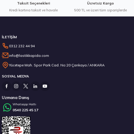
Taksit Seçenekleri
Ücretsiz Kargo
Kredi kartına taksit ve havale
Gönder
500 TL ve üzeri tüm siparişlerde
Stokta 12 Adet
İLETİŞİM
0312 232 44 94
info@lastikkapida.com
235/55 R19 101Y Ecsta PS71 2026
Yücetepe Mah. Spor Park Cad. No:20 Çankaya / ANKARA
SOSYAL MEDYA
6.792,50 ₺
Uzmana Danış
Whatsapp Hattı
0540 225 45 17
Stokta 12 Adet