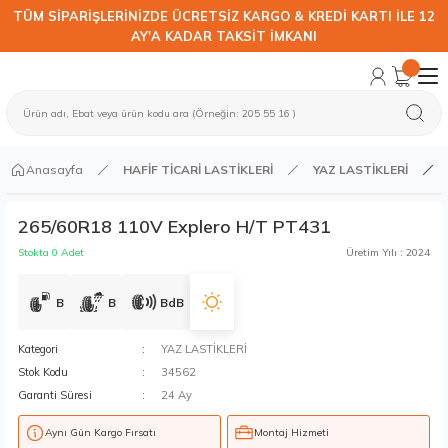
TÜM SİPARİŞLERİNİZDE ÜCRETSİZ KARGO & KREDİ KARTI İLE 12
AY'A KADAR TAKSİT İMKANI
Anasayfa
HAFİF TİCARİ LASTİKLERİ
YAZ LASTİKLERİ
265/60R18 110V Explero H/T PT431
Stokta 0 Adet
Üretim Yılı : 2024
B
B
BdB
Kategori
YAZ LASTİKLERİ
Stok Kodu
34562
Garanti Süresi
24 Ay
Aynı Gün Kargo Fırsatı
Montaj Hizmeti