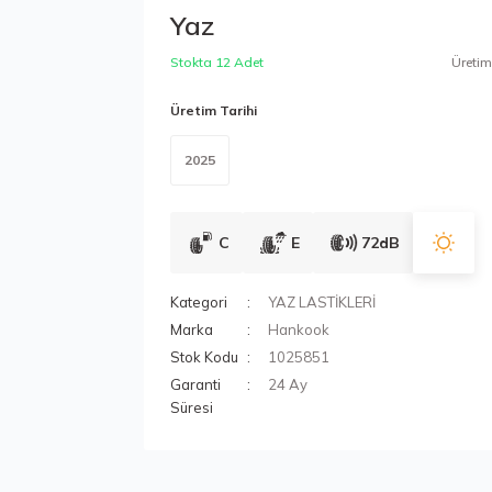
Yaz
Stokta 12 Adet
Üretim 
Üretim Tarihi
2025
C
E
72dB
Kategori
YAZ LASTİKLERİ
Marka
Hankook
Stok Kodu
1025851
Garanti
24 Ay
Süresi