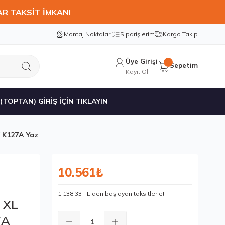
AR TAKSİT İMKANI
Montaj Noktaları
Siparişlerim
Kargo Takip
Üye Girişi
Sepetim
Kayıt Ol
 (TOPTAN) GİRİŞ İÇİN TIKLAYIN
 K127A Yaz
10.561₺
1.138,33 TL den başlayan taksitlerle!
 XL
7A