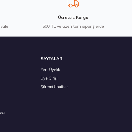
 ₺
Ücretsiz Kargo
avale
500 TL ve üzeri tüm siparişlerde
SAYFALAR
Yeni Üyelik
Üye Girişi
26
Şifremi Unuttum
esi