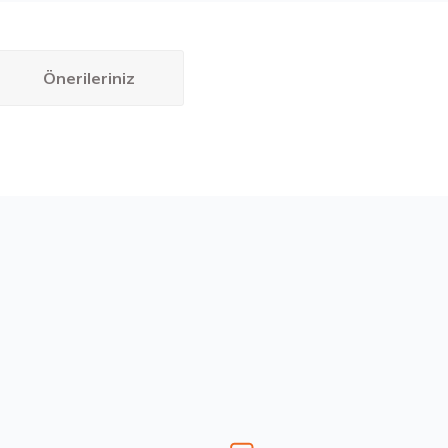
Önerileriniz
bilirsiniz.
55 R16 95W Ventus Prime 4 K135 Yaz 2026