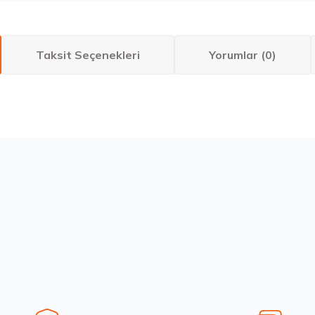
Taksit Seçenekleri
Yorumlar (0)
larda yetersiz gördüğünüz noktaları öneri formunu kullanarak tarafımıza ilete
Bu ürüne ilk yorumu siz yapın!
Yorum Yaz
Stokta 12 Adet
Stokta 12 Adet
Sava 205/55R16 91V Intensa HP 2 Yaz 2026
Hankook 225/