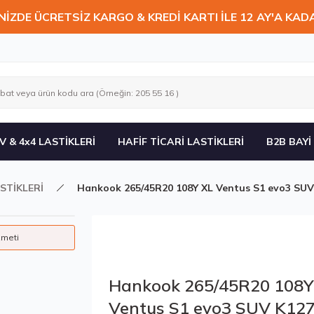
NİZDE ÜCRETSİZ KARGO & KREDİ KARTI İLE 12 AY'A KAD
V & 4x4 LASTİKLERİ
HAFİF TİCARİ LASTİKLERİ
B2B BAYİ
STİKLERİ
Hankook 265/45R20 108Y XL Ventus S1 evo3 SUV
zmeti
Hankook 265/45R20 108Y
Ventus S1 evo3 SUV K12