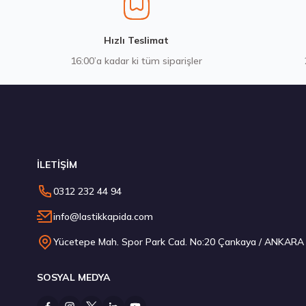
4.198,57 ₺
Hızlı Teslimat
16:00’a kadar ki tüm siparişler
Stokta 12 Adet
İLETİŞİM
Hankook 275/30R20 97Y XL Ventus S1 evo3 K127 Yaz 2026
0312 232 44 94
13.619,10 ₺
info@lastikkapida.com
Yücetepe Mah. Spor Park Cad. No:20 Çankaya / ANKARA
SOSYAL MEDYA
Stokta 12 Adet