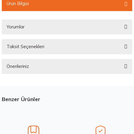
Ürün Bilgisi
Yorumlar
Taksit Seçenekleri
Bu ürüne ilk yorumu siz yapın!
Önerileriniz
Yorum Yaz
Bu ürünün fiyat bilgisi, resim, ürün açıklamalarında ve diğer konularda
yetersiz gördüğünüz noktaları öneri formunu kullanarak tarafımıza
iletebilirsiniz.
Görüş ve önerileriniz için teşekkür ederiz.
Benzer Ürünler
Stokta 12 Adet
Ürün resmi kalitesiz, bozuk veya görüntülenemiyor.
Ürün açıklamasında eksik bilgiler bulunuyor.
Ürün bilgilerinde hatalar bulunuyor.