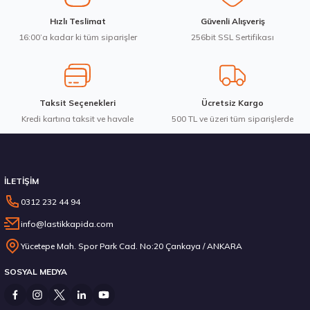
Ürün fiyatı diğer sitelerden daha pahalı.
Hankook 205/65R16C 107/105T VanTRa LT RA18 Yaz 2026
Hızlı Teslimat
Güvenli Alışveriş
Bu ürüne benzer farklı alternatifler olmalı.
16:00’a kadar ki tüm siparişler
256bit SSL Sertifikası
7.103,80 ₺
Taksit Seçenekleri
Ücretsiz Kargo
Kredi kartına taksit ve havale
Gönder
500 TL ve üzeri tüm siparişlerde
Stokta 12 Adet
İLETİŞİM
0312 232 44 94
info@lastikkapida.com
235/55 R19 101Y Ecsta PS71 2026
Yücetepe Mah. Spor Park Cad. No:20 Çankaya / ANKARA
SOSYAL MEDYA
6.792,50 ₺