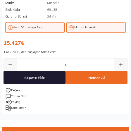
Marka
Michelin
Stok Kodu
69138
Garanti Süresi
24 Ay
Aynı Gün Kargo Fırsatı
Montaj Hizmeti
15.427₺
1.662,70 TL den başlayan taksitlerle!
Sepete Ekle
Hemen Al
Yorum Yaz
Paylaş
Karşılaştır