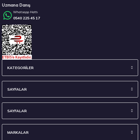
Uzmana Danış
Whatsapp Hattı
0540 225 45 17
Stokta 12 Adet
Sava 215/55 R17 98W XL Intensa UHP 2 FP Yaz 2026
KATEGORİLER
4.675,00 ₺
SAYFALAR
SAYFALAR
Stokta 12 Adet
MARKALAR