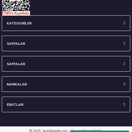
Hankook 225/55R17 97H WINTER ICEPT RS3 W462 Kış 2025
KATEGORİLER
7.617,50 ₺
SAYFALAR
SAYFALAR
Stokta 2 Adet
MARKALAR
EBATLAR
Hankook 175/65R15 84T Winter i*cept RS3 W462 Kış 2025
3.877,50 ₺
© 2025, lastikkapida.com - Tüm Hakları Saklıdır.