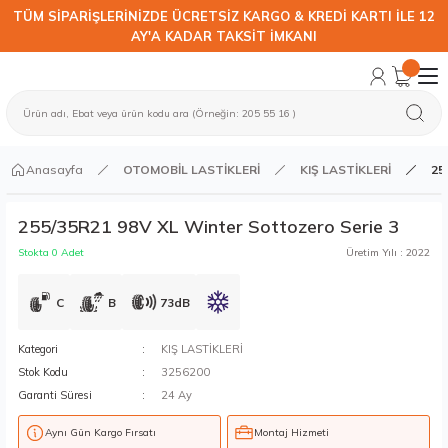
TÜM SİPARİŞLERİNİZDE ÜCRETSİZ KARGO & KREDİ KARTI İLE 12
AY'A KADAR TAKSİT İMKANI
Anasayfa
OTOMOBİL LASTİKLERİ
KIŞ LASTİKLERİ
25
255/35R21 98V XL Winter Sottozero Serie 3
Stokta 0 Adet
Üretim Yılı : 2022
C
B
73dB
Kategori
KIŞ LASTİKLERİ
Stok Kodu
3256200
Garanti Süresi
24 Ay
Aynı Gün Kargo Fırsatı
Montaj Hizmeti