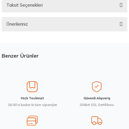
Taksit Seçenekleri
Bu ürüne ilk yorumu siz yapın!
Önerileriniz
Yorum Yaz
Bu ürünün fiyat bilgisi, resim, ürün açıklamalarında ve diğer konularda
yetersiz gördüğünüz noktaları öneri formunu kullanarak tarafımıza
iletebilirsiniz.
Görüş ve önerileriniz için teşekkür ederiz.
Benzer Ürünler
Stokta 12 Adet
Ürün resmi kalitesiz, bozuk veya görüntülenemiyor.
Ürün açıklamasında eksik bilgiler bulunuyor.
Ürün bilgilerinde hatalar bulunuyor.
Ürün fiyatı diğer sitelerden daha pahalı.
Hankook 195/55R20 95H XL Winter i*cept evo3 W330 Kış 2025
Hızlı Teslimat
Güvenli Alışveriş
Bu ürüne benzer farklı alternatifler olmalı.
16:00’a kadar ki tüm siparişler
256bit SSL Sertifikası
7.535,00 ₺