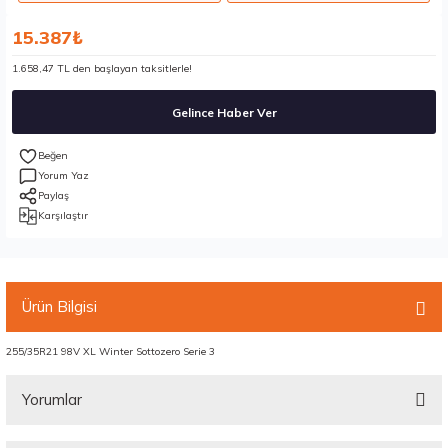
15.387₺
1.658,47 TL den başlayan taksitlerle!
Gelince Haber Ver
Yorum Yaz
Paylaş
Karşılaştır
Ürün Bilgisi
255/35R21 98V XL Winter Sottozero Serie 3
Yorumlar