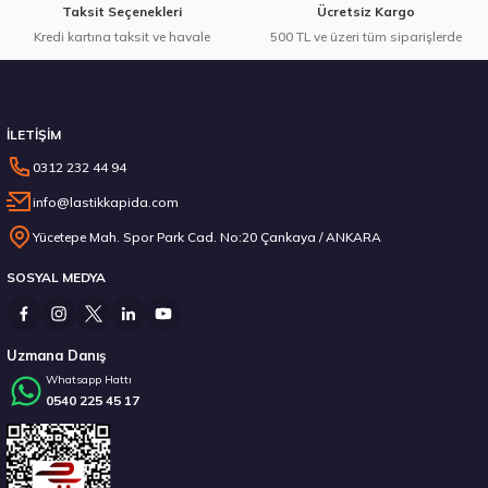
Taksit Seçenekleri
Ücretsiz Kargo
Kredi kartına taksit ve havale
Gönder
500 TL ve üzeri tüm siparişlerde
Stokta 1 Adet
İLETİŞİM
0312 232 44 94
info@lastikkapida.com
Pirelli 245/35R20 95V XL W240 Sottozero Serie 2 RFT Kış 2024
Yücetepe Mah. Spor Park Cad. No:20 Çankaya / ANKARA
SOSYAL MEDYA
21.135,28 ₺
Uzmana Danış
Whatsapp Hattı
0540 225 45 17
Stokta 12 Adet