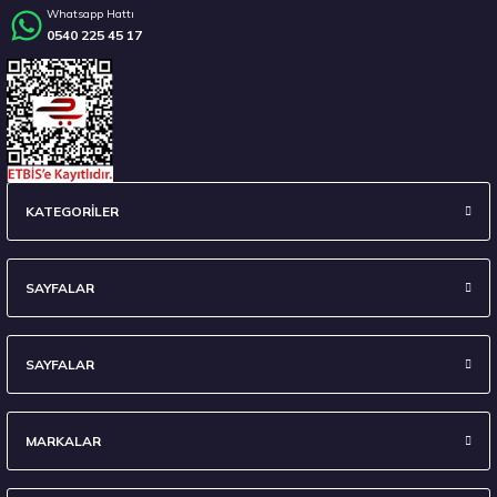
Whatsapp Hattı
0540 225 45 17
Stokta 12 Adet
Sava 215/55 R17 98W XL Intensa UHP 2 FP Yaz 2026
KATEGORİLER
4.675,00 ₺
SAYFALAR
SAYFALAR
Stokta 12 Adet
MARKALAR