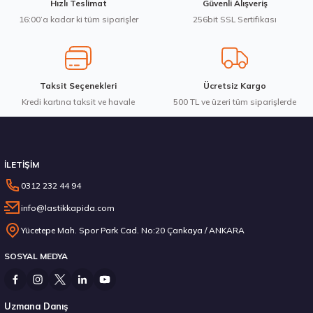
Hızlı Teslimat
Güvenli Alışveriş
Bu ürüne benzer farklı alternatifler olmalı.
16:00’a kadar ki tüm siparişler
256bit SSL Sertifikası
7.103,80 ₺
Taksit Seçenekleri
Ücretsiz Kargo
Kredi kartına taksit ve havale
Gönder
500 TL ve üzeri tüm siparişlerde
Stokta 12 Adet
İLETİŞİM
0312 232 44 94
info@lastikkapida.com
235/55 R19 101Y Ecsta PS71 2026
Yücetepe Mah. Spor Park Cad. No:20 Çankaya / ANKARA
SOSYAL MEDYA
6.792,50 ₺
Uzmana Danış