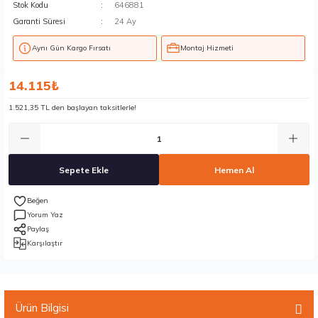
Stok Kodu
646881
Garanti Süresi
24 Ay
Aynı Gün Kargo Fırsatı
Montaj Hizmeti
14.115₺
1.521,35 TL den başlayan taksitlerle!
Sepete Ekle
Hemen Al
Yorum Yaz
Paylaş
Karşılaştır
Ürün Bilgisi