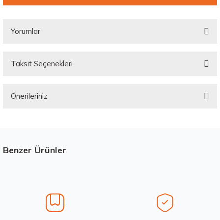
Yorumlar
Taksit Seçenekleri
Bu ürüne ilk yorumu siz yapın!
Önerileriniz
Yorum Yaz
Bu ürünün fiyat bilgisi, resim, ürün açıklamalarında ve diğer konularda
yetersiz gördüğünüz noktaları öneri formunu kullanarak tarafımıza
iletebilirsiniz.
Görüş ve önerileriniz için teşekkür ederiz.
Benzer Ürünler
Stokta 12 Adet
Ürün resmi kalitesiz, bozuk veya görüntülenemiyor.
Ürün açıklamasında eksik bilgiler bulunuyor.
Ürün bilgilerinde hatalar bulunuyor.
Ürün fiyatı diğer sitelerden daha pahalı.
Hankook 205/65R16C 107/105T VanTRa LT RA18 Yaz 2026