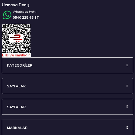
Uzmana Danış
Whatsapp Hattı
0540 225 45 17
Stokta 12 Adet
Sava 215/55 R17 98W XL Intensa UHP 2 FP Yaz 2026
KATEGORİLER
4.675,00 ₺
SAYFALAR
SAYFALAR
Stokta 12 Adet
MARKALAR