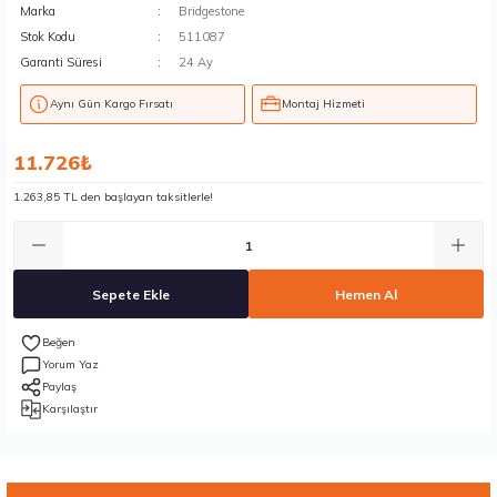
Marka
Bridgestone
Stok Kodu
511087
Garanti Süresi
24 Ay
Aynı Gün Kargo Fırsatı
Montaj Hizmeti
11.726₺
1.263,85 TL den başlayan taksitlerle!
Sepete Ekle
Hemen Al
Yorum Yaz
Paylaş
Karşılaştır