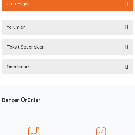
Ürün Bilgisi
Yorumlar
Taksit Seçenekleri
Bu ürüne ilk yorumu siz yapın!
Önerileriniz
Yorum Yaz
Bu ürünün fiyat bilgisi, resim, ürün açıklamalarında ve diğer konularda
yetersiz gördüğünüz noktaları öneri formunu kullanarak tarafımıza
iletebilirsiniz.
Görüş ve önerileriniz için teşekkür ederiz.
Benzer Ürünler
Stokta 12 Adet
Ürün resmi kalitesiz, bozuk veya görüntülenemiyor.
Ürün açıklamasında eksik bilgiler bulunuyor.
Ürün bilgilerinde hatalar bulunuyor.