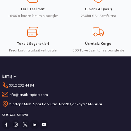
Ürün fiyatı diğer sitelerden daha pahalı.
Hankook 205/65R16C 107/105T VanTRa LT RA18 Yaz 2026
Hızlı Teslimat
Güvenli Alışveriş
Bu ürüne benzer farklı alternatifler olmalı.
16:00’a kadar ki tüm siparişler
256bit SSL Sertifikası
7.103,80 ₺
Taksit Seçenekleri
Ücretsiz Kargo
Kredi kartına taksit ve havale
Gönder
500 TL ve üzeri tüm siparişlerde
Stokta 12 Adet
İLETİŞİM
0312 232 44 94
info@lastikkapida.com
235/55 R19 101Y Ecsta PS71 2026
Yücetepe Mah. Spor Park Cad. No:20 Çankaya / ANKARA
SOSYAL MEDYA
6.792,50 ₺