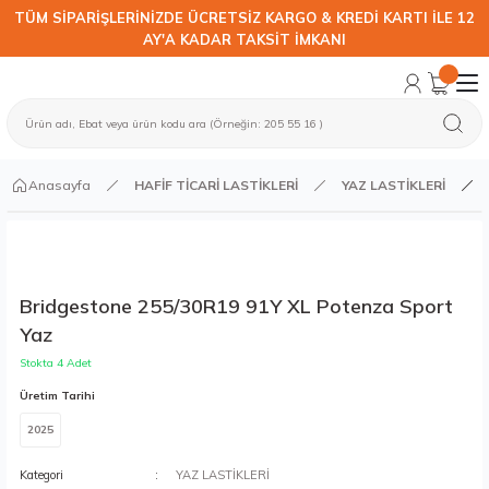
TÜM SİPARİŞLERİNİZDE ÜCRETSİZ KARGO & KREDİ KARTI İLE 12
AY'A KADAR TAKSİT İMKANI
Anasayfa
HAFİF TİCARİ LASTİKLERİ
YAZ LASTİKLERİ
Bridgestone 255/30R19 91Y XL Potenza Sport
Yaz
Stokta 4 Adet
Üretim Tarihi
2025
Kategori
YAZ LASTİKLERİ