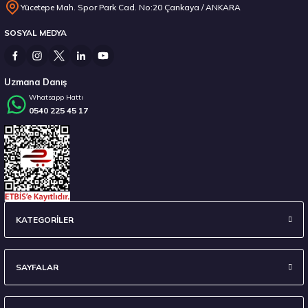
Yücetepe Mah. Spor Park Cad. No:20 Çankaya / ANKARA
SOSYAL MEDYA
3.575,00 ₺
Uzmana Danış
Whatsapp Hattı
0540 225 45 17
Stokta 12 Adet
Goodyear 205/50R17 93V XL FP WINTERCOMMAND Kış 2026
KATEGORİLER
6.600,00 ₺
SAYFALAR