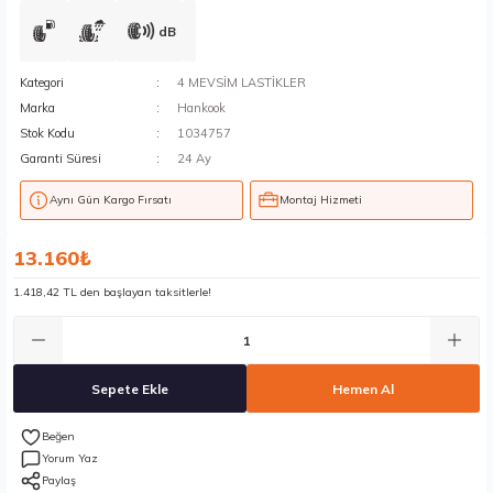
dB
Kategori
4 MEVSİM LASTİKLER
Marka
Hankook
Stok Kodu
1034757
Garanti Süresi
24 Ay
Aynı Gün Kargo Fırsatı
Montaj Hizmeti
13.160₺
1.418,42 TL den başlayan taksitlerle!
Sepete Ekle
Hemen Al
Yorum Yaz
Paylaş