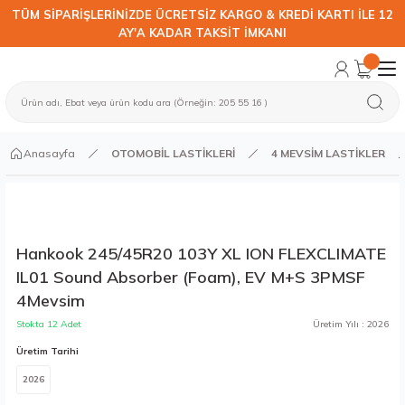
TÜM SİPARİŞLERİNİZDE ÜCRETSİZ KARGO & KREDİ KARTI İLE 12
AY'A KADAR TAKSİT İMKANI
Anasayfa
OTOMOBİL LASTİKLERİ
4 MEVSİM LASTİKLER
Hankook 245/45R20 103Y XL ION FLEXCLIMATE
IL01 Sound Absorber (Foam), EV M+S 3PMSF
4Mevsim
Stokta 12 Adet
Üretim Yılı : 2026
Üretim Tarihi
2026