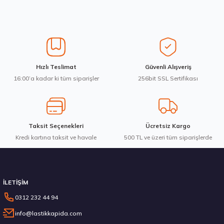
Stokta 12 Adet
Ürün resmi kalitesiz, bozuk veya görüntülenemiyor.
Ürün açıklamasında eksik bilgiler bulunuyor.
Ürün bilgilerinde hatalar bulunuyor.
Ürün fiyatı diğer sitelerden daha pahalı.
Montreal 225/60R18 100V Eco 2 Yaz 2026
Hızlı Teslimat
Güvenli Alışveriş
Bu ürüne benzer farklı alternatifler olmalı.
16:00’a kadar ki tüm siparişler
256bit SSL Sertifikası
4.675,00 ₺
Taksit Seçenekleri
Ücretsiz Kargo
Kredi kartına taksit ve havale
Gönder
500 TL ve üzeri tüm siparişlerde
Stokta 12 Adet
İLETİŞİM
0312 232 44 94
info@lastikkapida.com
Montreal 215/60R16 95H Eco Yaz 2026