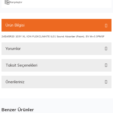
Karşılaştır
Ürün Bilgisi
245/45R20 103Y XL ION FLEXCLIMATE IL01 Sound Absorber (Foam), EV M+S 3PMSF
Yorumlar
Taksit Seçenekleri
Bu ürüne ilk yorumu siz yapın!
Önerileriniz
Yorum Yaz
Bu ürünün fiyat bilgisi, resim, ürün açıklamalarında ve diğer konularda
yetersiz gördüğünüz noktaları öneri formunu kullanarak tarafımıza
iletebilirsiniz.
Görüş ve önerileriniz için teşekkür ederiz.
Benzer Ürünler