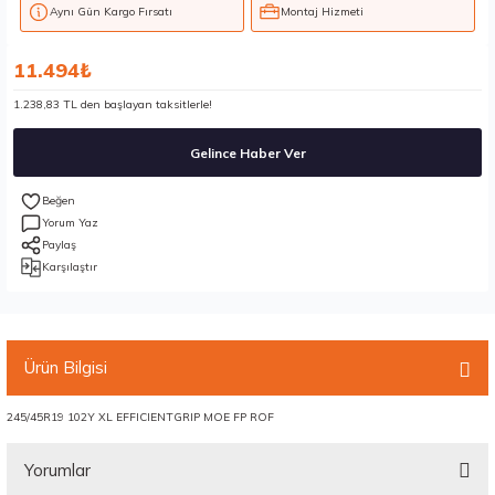
Aynı Gün Kargo Fırsatı
Montaj Hizmeti
11.494₺
1.238,83 TL den başlayan taksitlerle!
Gelince Haber Ver
Yorum Yaz
Paylaş
Karşılaştır
Ürün Bilgisi
245/45R19 102Y XL EFFICIENTGRIP MOE FP ROF
Yorumlar