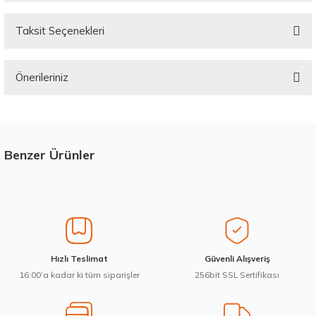
Taksit Seçenekleri
Bu ürüne ilk yorumu siz yapın!
Önerileriniz
Yorum Yaz
Bu ürünün fiyat bilgisi, resim, ürün açıklamalarında ve diğer konularda
yetersiz gördüğünüz noktaları öneri formunu kullanarak tarafımıza
iletebilirsiniz.
Görüş ve önerileriniz için teşekkür ederiz.
Benzer Ürünler
Stokta 12 Adet
Üretim Yılı : 2026
Ürün resmi kalitesiz, bozuk veya görüntülenemiyor.
Yeni
B
C
BdB
Ürün açıklamasında eksik bilgiler bulunuyor.
Ürün bilgilerinde hatalar bulunuyor.
Ürün fiyatı diğer sitelerden daha pahalı.
Goodyear 205/55R16 91V Eagle Sport 2 Yaz 2026
Hızlı Teslimat
Güvenli Alışveriş
Bu ürüne benzer farklı alternatifler olmalı.
16:00’a kadar ki tüm siparişler
256bit SSL Sertifikası
4.198,57 ₺