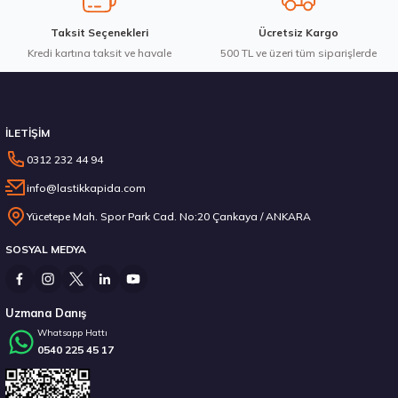
Taksit Seçenekleri
Ücretsiz Kargo
Kredi kartına taksit ve havale
Gönder
500 TL ve üzeri tüm siparişlerde
Stokta 12 Adet
İLETİŞİM
0312 232 44 94
info@lastikkapida.com
Sava 205/55R16 91V Intensa HP 2 Yaz 2026
Yücetepe Mah. Spor Park Cad. No:20 Çankaya / ANKARA
SOSYAL MEDYA
3.382,50 ₺
Uzmana Danış
Whatsapp Hattı
0540 225 45 17
Stokta 12 Adet