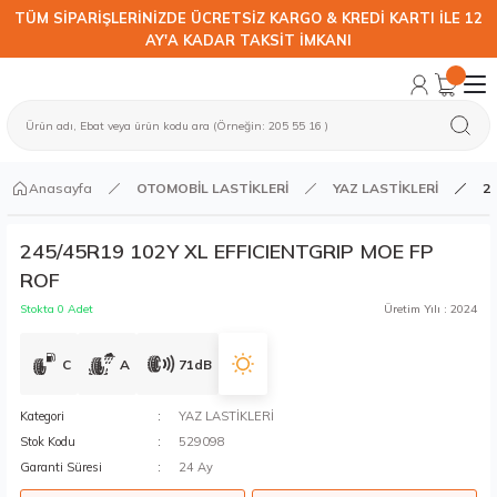
TÜM SİPARİŞLERİNİZDE ÜCRETSİZ KARGO & KREDİ KARTI İLE 12
AY'A KADAR TAKSİT İMKANI
Anasayfa
OTOMOBİL LASTİKLERİ
YAZ LASTİKLERİ
2
245/45R19 102Y XL EFFICIENTGRIP MOE FP
ROF
Stokta 0 Adet
Üretim Yılı : 2024
C
A
71dB
Kategori
YAZ LASTİKLERİ
Stok Kodu
529098
Garanti Süresi
24 Ay