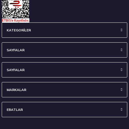
Hankook 225/55 R16 95W Ventus Prime 4 K135 Yaz 2026
KATEGORİLER
7.338,10 ₺
SAYFALAR
SAYFALAR
Stokta 12 Adet
MARKALAR
EBATLAR
Hankook 275/30R20 97Y XL Ventus S1 evo3 K127 Yaz 2026