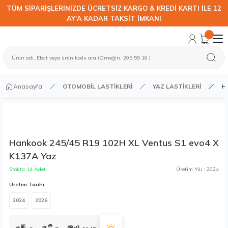
TÜM SİPARİŞLERİNİZDE ÜCRETSİZ KARGO & KREDİ KARTI İLE 12
AY'A KADAR TAKSİT İMKANI
Anasayfa
OTOMOBİL LASTİKLERİ
YAZ LASTİKLERİ
Ha
Hankook 245/45 R19 102H XL Ventus S1 evo4 X
K137A Yaz
Stokta 14 Adet
Üretim Yılı : 2024
Üretim Tarihi
2024
2026