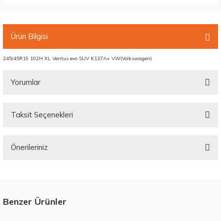
Ürün Bilgisi
245/45R19 102H XL Ventus evo SUV K137A+ VW(Volkswagen)
Yorumlar
Taksit Seçenekleri
Bu ürüne ilk yorumu siz yapın!
Önerileriniz
Yorum Yaz
Bu ürünün fiyat bilgisi, resim, ürün açıklamalarında ve diğer konularda
yetersiz gördüğünüz noktaları öneri formunu kullanarak tarafımıza
iletebilirsiniz.
Görüş ve önerileriniz için teşekkür ederiz.
Benzer Ürünler
Stokta 12 Adet