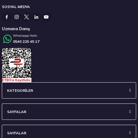
SOSYAL MEDYA
3.382,50 ₺
Uzmana Danış
Whatsapp Hattı
0540 225 45 17
Stokta 12 Adet
Hankook 225/55 R16 95W Ventus Prime 4 K135 Yaz 2026
KATEGORİLER
7.338,10 ₺
SAYFALAR
SAYFALAR