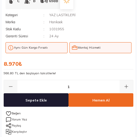
C
B
69dB
Kategori
YAZ LASTİKLERİ
Marka
Hankook
Stok Kodu
1031955
Garanti Süresi
24 Ay
Aynı Gün Kargo Fırsatı
Montaj Hizmeti
8.970₺
966,80 TL den başlayan taksitlerle!
Sepete Ekle
Hemen Al
Yorum Yaz
Paylaş
Karşılaştır