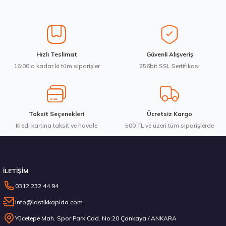
Üretim Yılı : 2026
Ürün resmi kalitesiz, bozuk veya görüntülenemiyor.
Yeni
B
C
BdB
Ürün açıklamasında eksik bilgiler bulunuyor.
Ürün bilgilerinde hatalar bulunuyor.
Ürün fiyatı diğer sitelerden daha pahalı.
Goodyear 205/55R16 91V Eagle Sport 2 Yaz 2026
Hızlı Teslimat
Güvenli Alışveriş
Bu ürüne benzer farklı alternatifler olmalı.
16:00’a kadar ki tüm siparişler
256bit SSL Sertifikası
4.198,57 ₺
Taksit Seçenekleri
Ücretsiz Kargo
Kredi kartına taksit ve havale
Gönder
500 TL ve üzeri tüm siparişlerde
Stokta 12 Adet
İLETİŞİM
0312 232 44 94
info@lastikkapida.com
Sava 205/55R16 91V Intensa HP 2 Yaz 2026
Yücetepe Mah. Spor Park Cad. No:20 Çankaya / ANKARA