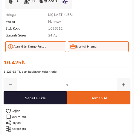
C
B
72dB
Kategori
KIŞ LASTİKLERİ
Marka
Hankook
Stok Kodu
1026311
Garanti Süresi
24 Ay
Aynı Gün Kargo Fırsatı
Montaj Hizmeti
10.425₺
1.123,62 TL den başlayan taksitlerle!
Sepete Ekle
Hemen Al
Yorum Yaz
Paylaş
Karşılaştır