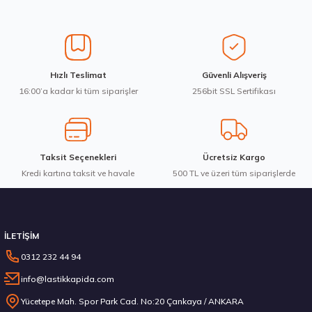
Ürün resmi kalitesiz, bozuk veya görüntülenemiyor.
Ürün açıklamasında eksik bilgiler bulunuyor.
Ürün bilgilerinde hatalar bulunuyor.
Ürün fiyatı diğer sitelerden daha pahalı.
Bridgestone 275/35R21 103V XL Blizzak LM005 Kış 2023
Hızlı Teslimat
Güvenli Alışveriş
Bu ürüne benzer farklı alternatifler olmalı.
16:00’a kadar ki tüm siparişler
256bit SSL Sertifikası
14.987,50 ₺
Taksit Seçenekleri
Ücretsiz Kargo
Kredi kartına taksit ve havale
Gönder
500 TL ve üzeri tüm siparişlerde
Stokta 12 Adet
İLETİŞİM
0312 232 44 94
info@lastikkapida.com
Goodyear 215/75R17.5 KMAX D 126/124M M+S 3PSF Kış 2024
Yücetepe Mah. Spor Park Cad. No:20 Çankaya / ANKARA