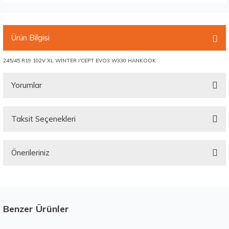
Ürün Bilgisi
245/45 R19 102V XL WİNTER I'CEPT EVO3 W330 HANKOOK
Yorumlar
Taksit Seçenekleri
Bu ürüne ilk yorumu siz yapın!
Önerileriniz
Yorum Yaz
Bu ürünün fiyat bilgisi, resim, ürün açıklamalarında ve diğer konularda
yetersiz gördüğünüz noktaları öneri formunu kullanarak tarafımıza
iletebilirsiniz.
Görüş ve önerileriniz için teşekkür ederiz.
Benzer Ürünler
Stokta 1 Adet