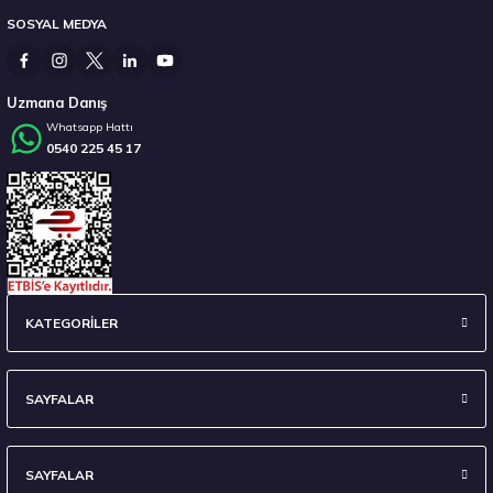
SOSYAL MEDYA
12.471,80 ₺
Uzmana Danış
Whatsapp Hattı
0540 225 45 17
Stokta 2 Adet
Pirelli 255/40R20 101W XL T0 Winter Sottozero 3 PNCS ELT Kış 2023
KATEGORİLER
9.611,25 ₺
SAYFALAR
SAYFALAR