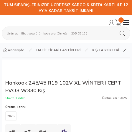
TÜM SİPARİŞLERİNİZDE ÜCRETSİZ KARGO & KREDİ KARTI İLE 12
AY'A KADAR TAKSİT İMKANI
Anasayfa
HAFİF TİCARİ LASTİKLERİ
KIŞ LASTİKLERİ
Hankook 245/45 R19 102V XL WİNTER I'CEPT
EVO3 W330 Kış
Stokta 1 Adet
Üretim Yılı : 2025
Üretim Tarihi
2025