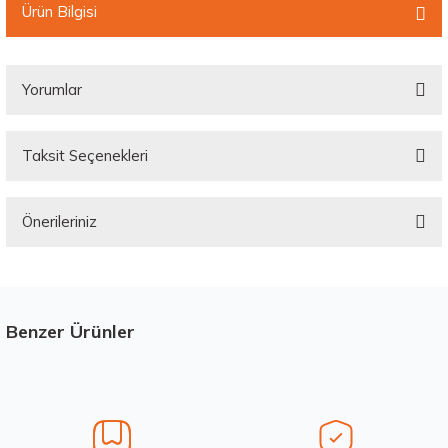
Ürün Bilgisi
Yorumlar
Taksit Seçenekleri
Bu ürüne ilk yorumu siz yapın!
Önerileriniz
Yorum Yaz
Bu ürünün fiyat bilgisi, resim, ürün açıklamalarında ve diğer konularda
yetersiz gördüğünüz noktaları öneri formunu kullanarak tarafımıza
iletebilirsiniz.
Görüş ve önerileriniz için teşekkür ederiz.
Benzer Ürünler
Stokta 12 Adet
Ürün resmi kalitesiz, bozuk veya görüntülenemiyor.
Ürün açıklamasında eksik bilgiler bulunuyor.
Ürün bilgilerinde hatalar bulunuyor.