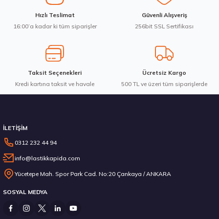
Ürün fiyatı diğer sitelerden daha pahalı.
Hankook 205/65R16C 107/105T VanTRa LT RA18 Yaz 2026
Hızlı Teslimat
Güvenli Alışveriş
Bu ürüne benzer farklı alternatifler olmalı.
16:00’a kadar ki tüm siparişler
256bit SSL Sertifikası
7.103,80 ₺
Taksit Seçenekleri
Ücretsiz Kargo
Kredi kartına taksit ve havale
Gönder
500 TL ve üzeri tüm siparişlerde
Stokta 12 Adet
İLETİŞİM
0312 232 44 94
info@lastikkapida.com
235/55 R19 101Y Ecsta PS71 2026
Yücetepe Mah. Spor Park Cad. No:20 Çankaya / ANKARA
SOSYAL MEDYA
6.792,50 ₺