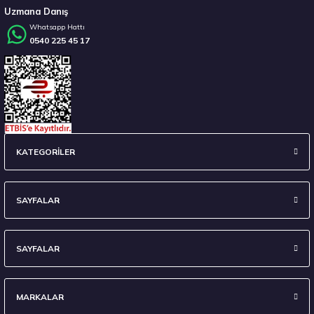
Uzmana Danış
Whatsapp Hattı
0540 225 45 17
Stokta 12 Adet
Sava 215/55 R17 98W XL Intensa UHP 2 FP Yaz 2026
KATEGORİLER
4.675,00 ₺
SAYFALAR
SAYFALAR
Stokta 12 Adet
MARKALAR