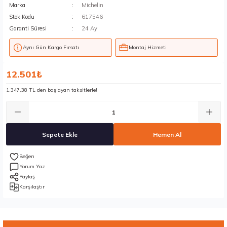
Marka
Michelin
Stok Kodu
617546
Garanti Süresi
24 Ay
Aynı Gün Kargo Fırsatı
Montaj Hizmeti
12.501₺
1.347,38 TL den başlayan taksitlerle!
Sepete Ekle
Hemen Al
Yorum Yaz
Paylaş
Karşılaştır