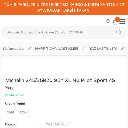
TÜM SİPARİŞLERİNİZDE ÜCRETSİZ KARGO & KREDİ KARTI İLE 12
AY'A KADAR TAKSİT İMKANI
Anasayfa
HAFİF TİCARİ LASTİKLERİ
YAZ LASTİKLERİ
Michelin 245/35R20 95Y XL N0 Pilot Sport 4S
Yaz
Stokta 5 Adet
Üretim Tarihi
2025
2024
Kategori
YAZ LASTİKLERİ