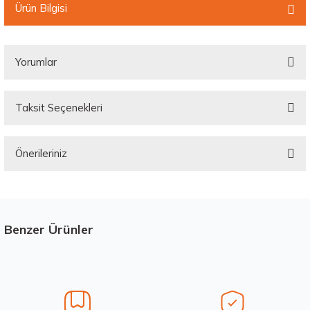
Ürün Bilgisi
Yorumlar
Taksit Seçenekleri
Bu ürüne ilk yorumu siz yapın!
Önerileriniz
Yorum Yaz
Bu ürünün fiyat bilgisi, resim, ürün açıklamalarında ve diğer konularda
yetersiz gördüğünüz noktaları öneri formunu kullanarak tarafımıza
iletebilirsiniz.
Görüş ve önerileriniz için teşekkür ederiz.
Benzer Ürünler
Stokta 12 Adet
Ürün resmi kalitesiz, bozuk veya görüntülenemiyor.
Ürün açıklamasında eksik bilgiler bulunuyor.
Ürün bilgilerinde hatalar bulunuyor.