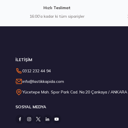
Hızlı Teslimat
16:00’a kadar ki tüm siparişler
Stokta 12 Adet
İLETİŞİM
Kumho 255/30R20 92Y XL Ecsta PS72 S Yaz 2026
0312 232 44 94
10.395,00 ₺
info@lastikkapida.com
Yücetepe Mah. Spor Park Cad. No:20 Çankaya / ANKARA
SOSYAL MEDYA
Stokta 8 Adet