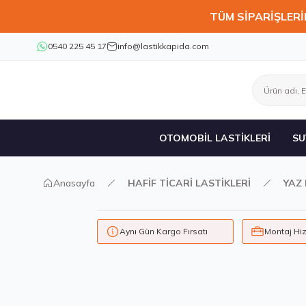
TÜM SİPARİŞLERİ
0540 225 45 17
info@lastikkapida.com
OTOMOBİL LASTİKLERİ
SU
Anasayfa
HAFİF TİCARİ LASTİKLERİ
YAZ 
Aynı Gün Kargo Fırsatı
Montaj Hi