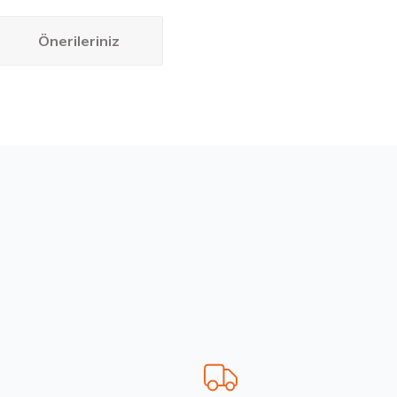
Önerileriniz
bilirsiniz.
R17 98W XL Intensa UHP 2 FP Yaz 2026
 ₺