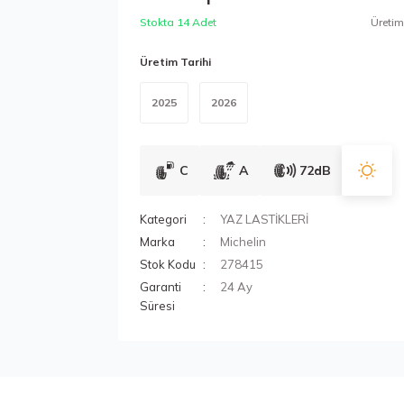
Stokta 14 Adet
Üretim 
Üretim Tarihi
2025
2026
C
A
72dB
Kategori
YAZ LASTİKLERİ
Marka
Michelin
Stok Kodu
278415
Garanti
24 Ay
Süresi