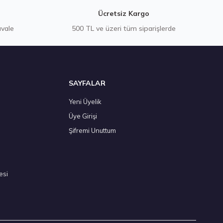
Ücretsiz Kargo
avale
500 TL ve üzeri tüm siparişlerde
SAYFALAR
Yeni Üyelik
Üye Girişi
Şifremi Unuttum
esi
Stokta 12 Adet