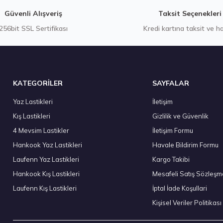
Gönder
Güvenli Alışveriş
Taksit Seçenekleri
256bit SSL Sertifikası
Kredi kartına taksit ve h
Stokta 4 Adet
KATEGORİLER
SAYFALAR
Yaz Lastikleri
İletişim
Kış Lastikleri
Gizlilik ve Güvenlik
Hankook 285/45 R19 111Y XL Ventus evo SUV K137A Yaz 2026
4 Mevsim Lastikler
İletişim Formu
11.025,02 ₺
Hankook Yaz Lastikleri
Havale Bildirim Formu
Laufenn Yaz Lastikleri
Kargo Takibi
Hankook Kış Lastikleri
Mesafeli Satış Sözleşm
Laufenn Kış Lastikleri
İptal İade Koşullari
Stokta 12 Adet
Kişisel Veriler Politikası