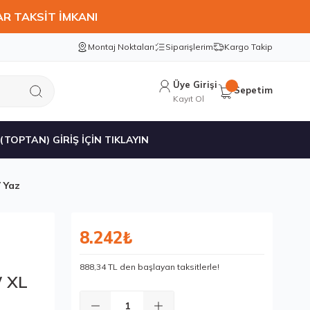
AR TAKSİT İMKANI
Montaj Noktaları
Siparişlerim
Kargo Takip
Üye Girişi
Sepetim
Kayıt Ol
 (TOPTAN) GİRİŞ İÇİN TIKLAYIN
 Yaz
8.242₺
888,34 TL den başlayan taksitlerle!
W XL