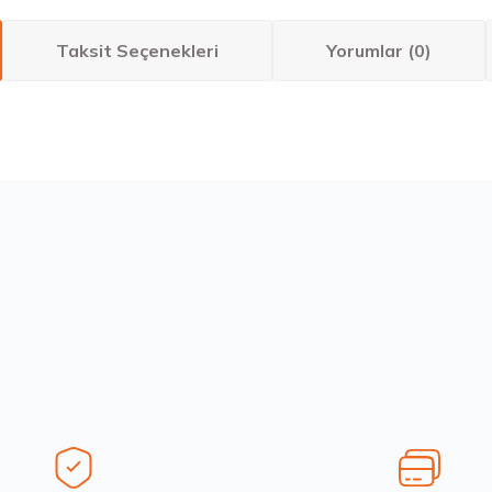
Taksit Seçenekleri
Yorumlar (0)
larda yetersiz gördüğünüz noktaları öneri formunu kullanarak tarafımıza ilete
Bu ürüne ilk yorumu siz yapın!
Yorum Yaz
Stokta 12 Adet
Stokta 12 Adet
6
235/55 R19 101Y Ecsta PS71 2026
Sava 215/55 
6.792,50 ₺
4.675,00