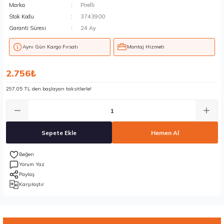
Marka
Pirelli
Stok Kodu
3743900
Garanti Süresi
24 Ay
Aynı Gün Kargo Fırsatı
Montaj Hizmeti
2.756₺
297,05 TL den başlayan taksitlerle!
Sepete Ekle
Hemen Al
Yorum Yaz
Paylaş
Karşılaştır