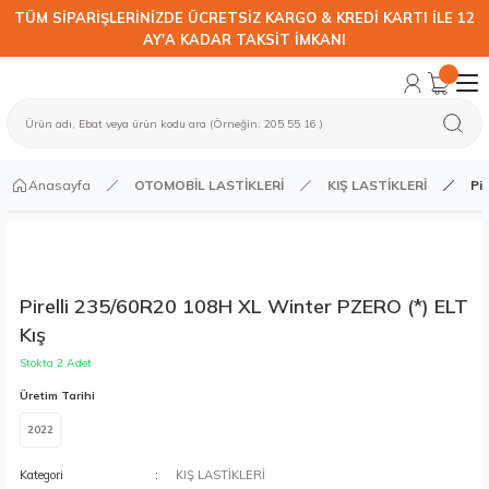
TÜM SİPARİŞLERİNİZDE ÜCRETSİZ KARGO & KREDİ KARTI İLE 12
AY'A KADAR TAKSİT İMKANI
Anasayfa
OTOMOBİL LASTİKLERİ
KIŞ LASTİKLERİ
Pi
Pirelli 235/60R20 108H XL Winter PZERO (*) ELT
Kış
Stokta 2 Adet
Üretim Tarihi
2022
Kategori
KIŞ LASTİKLERİ