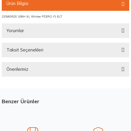
Ürün Bilgisi
235/60R20 108H XL Winter PZERO (*) ELT
Yorumlar
Taksit Seçenekleri
Bu ürüne ilk yorumu siz yapın!
Önerileriniz
Yorum Yaz
Bu ürünün fiyat bilgisi, resim, ürün açıklamalarında ve diğer konularda
yetersiz gördüğünüz noktaları öneri formunu kullanarak tarafımıza
iletebilirsiniz.
Görüş ve önerileriniz için teşekkür ederiz.
Benzer Ürünler
Stokta 12 Adet
Ürün resmi kalitesiz, bozuk veya görüntülenemiyor.
Ürün açıklamasında eksik bilgiler bulunuyor.
Ürün bilgilerinde hatalar bulunuyor.