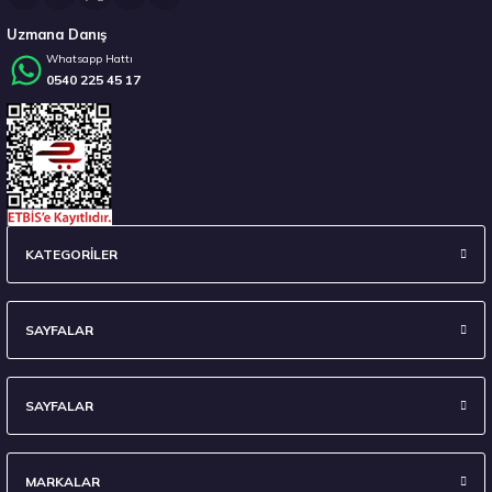
Uzmana Danış
Whatsapp Hattı
0540 225 45 17
Stokta 12 Adet
Hankook 225/55R17 97H WINTER ICEPT RS3 W462 Kış 2025
KATEGORİLER
7.617,50 ₺
SAYFALAR
SAYFALAR
Stokta 2 Adet
MARKALAR