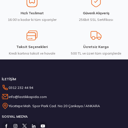
Ürün fiyatı diğer sitelerden daha pahalı.
Hankook 195/55R20 95H XL Winter i*cept evo3 W330 Kış 2025
Hızlı Teslimat
Güvenli Alışveriş
Bu ürüne benzer farklı alternatifler olmalı.
16:00’a kadar ki tüm siparişler
256bit SSL Sertifikası
7.535,00 ₺
Taksit Seçenekleri
Ücretsiz Kargo
Kredi kartına taksit ve havale
Gönder
500 TL ve üzeri tüm siparişlerde
Stokta 1 Adet
İLETİŞİM
0312 232 44 94
info@lastikkapida.com
Pirelli 245/35R20 95V XL W240 Sottozero Serie 2 RFT Kış 2024
Yücetepe Mah. Spor Park Cad. No:20 Çankaya / ANKARA
SOSYAL MEDYA
21.135,28 ₺