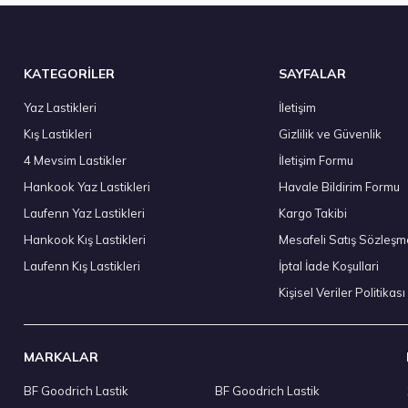
Stokta 12 Adet
KATEGORİLER
SAYFALAR
Yaz Lastikleri
İletişim
Kış Lastikleri
Gizlilik ve Güvenlik
Hankook 205/80R16 104T XL Dynapro AT M RF10 M+S Yaz 2026
4 Mevsim Lastikler
İletişim Formu
6.162,20 ₺
Hankook Yaz Lastikleri
Havale Bildirim Formu
Laufenn Yaz Lastikleri
Kargo Takibi
Hankook Kış Lastikleri
Mesafeli Satış Sözleşm
Laufenn Kış Lastikleri
İptal İade Koşullari
Stokta 12 Adet
Kişisel Veriler Politikası
MARKALAR
BF Goodrich Lastik
BF Goodrich Lastik
Hankook 275/35R21 103Y XL iON evo SUV IK01A Sound Abso