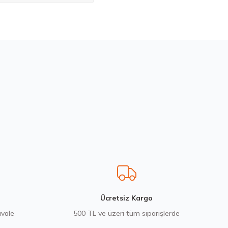
bilirsiniz.
Stokta 12 Adet
Laufenn 215/65 R16 98H G Fit Eq+ LK41 Yaz 2026
4.592,50 ₺
Ücretsiz Kargo
avale
500 TL ve üzeri tüm siparişlerde