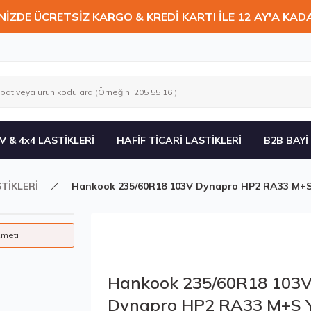
NİZDE ÜCRETSİZ KARGO & KREDİ KARTI İLE 12 AY'A KAD
V & 4x4 LASTİKLERİ
HAFİF TİCARİ LASTİKLERİ
B2B BAYİ
TİKLERİ
Hankook 235/60R18 103V Dynapro HP2 RA33 M+S
zmeti
Hankook 235/60R18 103
Dynapro HP2 RA33 M+S 