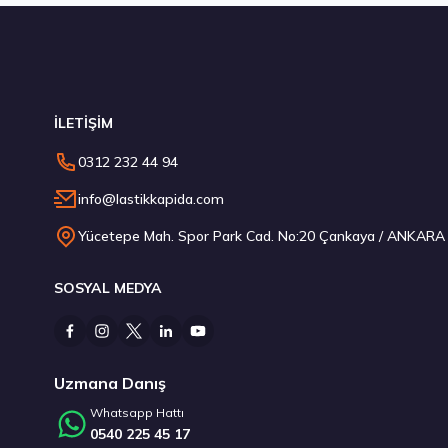
Stokta 12 Adet
İLETİŞİM
225/65R17 102H Ventus Prime4 K135A Yaz 2026
0312 232 44 94
6.141,30 ₺
info@lastikkapida.com
Yücetepe Mah. Spor Park Cad. No:20 Çankaya / ANKARA
SOSYAL MEDYA
Stokta 2 Adet
Uzmana Danış
Whatsapp Hattı
0540 225 45 17
Pirelli 285/35R23 107Y XL P-ZERO (PZ4) NCS A8A Yaz 2026