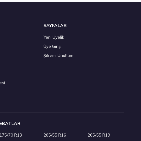
SAYFALAR
Yeni Üyelik
Üye Girişi
Şifremi Unuttum
esi
EBATLAR
175/70 R13
205/55 R16
205/55 R19
rber (Foam), EV Yaz 2026