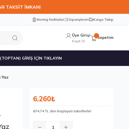
AR TAKSİT İMKANI
Montaj Noktaları
Siparişlerim
Kargo Takip
Üye Girişi
Sepetim
Kayıt Ol
 (TOPTAN) GİRİŞ İÇİN TIKLAYIN
 Yaz
6.260₺
674,74 TL den başlayan taksitlerle!
V
Yaz