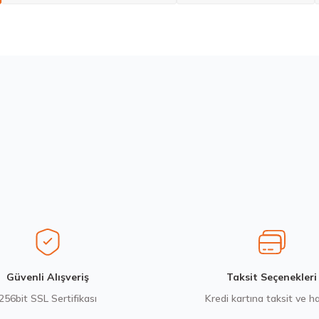
larda yetersiz gördüğünüz noktaları öneri formunu kullanarak tarafımıza ilete
Bu ürüne ilk yorumu siz yapın!
Yorum Yaz
Stokta 12 Adet
Hankook 205/55R19 97V XL Ventus evo SUV K137A Yaz 2026
7.157,15 ₺
Gönder
Güvenli Alışveriş
Taksit Seçenekleri
256bit SSL Sertifikası
Kredi kartına taksit ve h