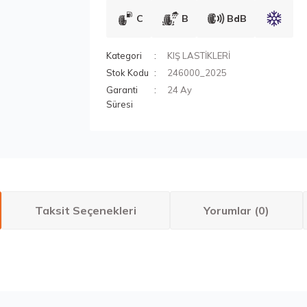
C
B
BdB
Kategori
KIŞ LASTİKLERİ
Stok Kodu
246000_2025
Garanti
24 Ay
Süresi
Taksit Seçenekleri
Yorumlar (0)
larda yetersiz gördüğünüz noktaları öneri formunu kullanarak tarafımıza ilete
Bu ürüne ilk yorumu siz yapın!