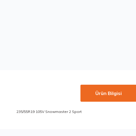
Ürün Bilgisi
235/55R19 105V Snowmaster 2 Sport
Bu ürünün fiyat bilgisi, resim, ürün açıklamalarında ve diğer konu
Görüş ve önerileriniz için teşekkür ederiz.