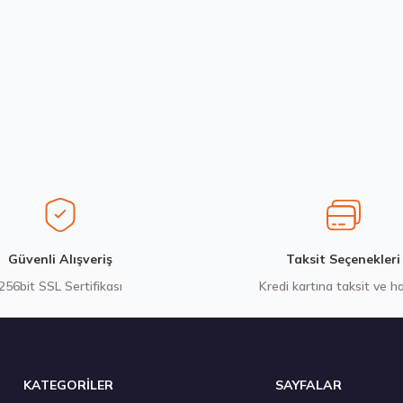
Yorum Yaz
Stokta 12 Adet
Goodyear 215/75R17.5 KMAX D 126/124M M+S 3PSF Kış 2024
12.471,80 ₺
Gönder
Güvenli Alışveriş
Taksit Seçenekleri
256bit SSL Sertifikası
Kredi kartına taksit ve h
Stokta 3 Adet
KATEGORİLER
SAYFALAR