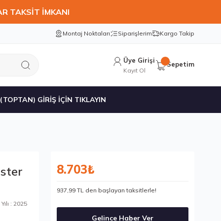
AR TAKSİT İMKANI
Montaj Noktaları
Siparişlerim
Kargo Takip
Üye Girişi
Sepetim
Kayıt Ol
 (TOPTAN) GİRİŞ İÇİN TIKLAYIN
8.703₺
ster
937,99 TL den başlayan taksitlerle!
Yılı : 2025
Gelince Haber Ver