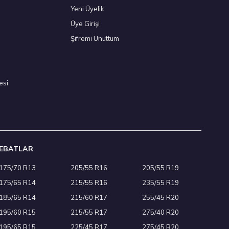
Yeni Üyelik
Üye Girişi
025
Şifremi Unuttum
esi
EBATLAR
175/70 R13
205/55 R16
205/55 R19
Kış 2025
175/65 R14
215/55 R16
235/55 R19
185/65 R14
215/60 R17
255/45 R20
195/60 R15
215/55 R17
275/40 R20
195/65 R15
225/45 R17
275/45 R20