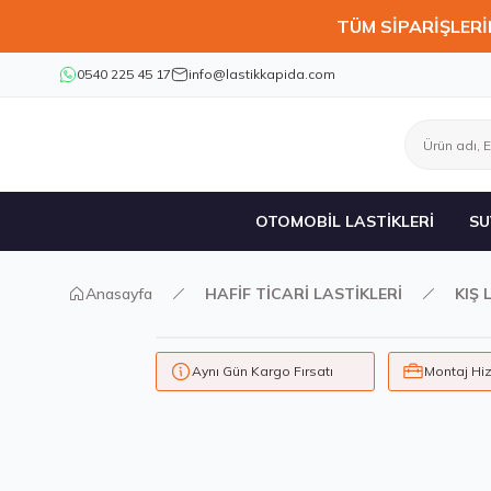
TÜM SİPARİŞLERİ
0540 225 45 17
info@lastikkapida.com
OTOMOBİL LASTİKLERİ
SU
Anasayfa
HAFİF TİCARİ LASTİKLERİ
KIŞ 
Aynı Gün Kargo Fırsatı
Montaj Hi