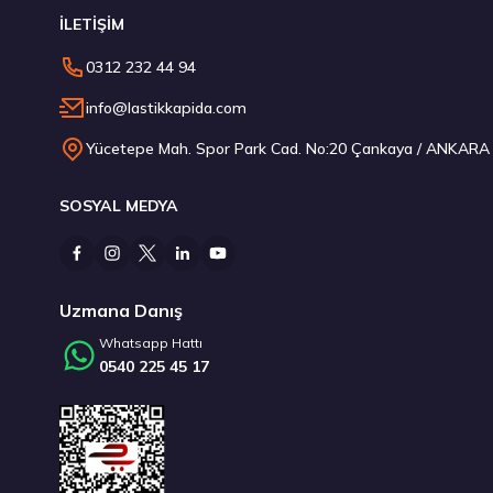
İLETİŞİM
Pirelli 255/40R20 101W XL T0 Winter Sottozero 3 PNCS EL
0312 232 44 94
9.611,25 ₺
info@lastikkapida.com
Yücetepe Mah. Spor Park Cad. No:20 Çankaya / ANKARA
SOSYAL MEDYA
Stokta 4 Adet
Uzmana Danış
Whatsapp Hattı
0540 225 45 17
Kumho 235/50R20 104V XL WinterCraft WP52+ Kış 2025
12.760,00 ₺