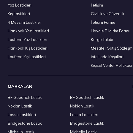
Yaz Lastikleri
İletişim
Kış Lastikleri
Gizlilik ve Güvenlik
T Kış 2023
Kumho 215/65R16 98H WinterCraft WP52+ Kış 2
4 Mevsim Lastikler
İletişim Formu
5.472,50 ₺
Hankook Yaz Lastikleri
Havale Bildirim Formu
Laufenn Yaz Lastikleri
Kargo Takibi
Hankook Kış Lastikleri
Mesafeli Satış Sözleşm
Laufenn Kış Lastikleri
İptal İade Koşullari
Stokta 4 Adet
Kişisel Veriler Politikası
MARKALAR
BF Goodrich Lastik
BF Goodrich Lastik
Kumho 225/55R18 102T XL WinterCraft Ice WI32 (Çivi Delikli) 
Nokian Lastik
Nokian Lastik
8.470,00 ₺
Lassa Lastikleri
Lassa Lastikleri
Bridgestone Lastik
Bridgestone Lastik
Michelin Lastik
Michelin Lastik