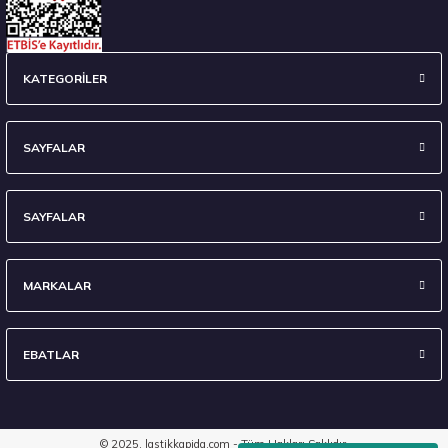
Pirelli 255/40R20 101W XL T0 Winter Sottozero 3 PNCS ELT Kış 2023
KATEGORİLER
9.611,25 ₺
SAYFALAR
SAYFALAR
Stokta 3 Adet
MARKALAR
EBATLAR
Kumho 215/65R16 98H WinterCraft WP52+ Kış 2025
5.472,50 ₺
© 2025, lastikkapida.com - Tüm Hakları Saklıdır.