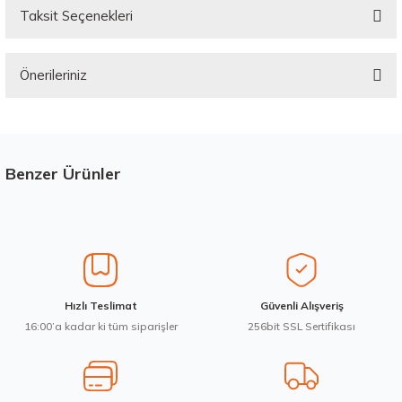
Taksit Seçenekleri
Bu ürüne ilk yorumu siz yapın!
Önerileriniz
Yorum Yaz
Bu ürünün fiyat bilgisi, resim, ürün açıklamalarında ve diğer konularda
yetersiz gördüğünüz noktaları öneri formunu kullanarak tarafımıza
iletebilirsiniz.
Görüş ve önerileriniz için teşekkür ederiz.
Benzer Ürünler
Stokta 1 Adet
Ürün resmi kalitesiz, bozuk veya görüntülenemiyor.
Ürün açıklamasında eksik bilgiler bulunuyor.
Ürün bilgilerinde hatalar bulunuyor.
Ürün fiyatı diğer sitelerden daha pahalı.
Bridgestone 275/35R21 103V XL Blizzak LM005 Kış 2023
Hızlı Teslimat
Güvenli Alışveriş
Bu ürüne benzer farklı alternatifler olmalı.
16:00’a kadar ki tüm siparişler
256bit SSL Sertifikası
14.987,50 ₺