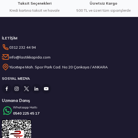
Taksit Seçenekleri
Ücretsiz Kargo
Kredi kartına taksit ve havale
Gönder
500 TL ve üzeri tüm siparişlerde
Stokta 12 Adet
İLETİŞİM
0312 232 44 94
info@lastikkapida.com
Goodyear 215/75R17.5 KMAX D 126/124M M+S 3PSF Kış 2024
Yücetepe Mah. Spor Park Cad. No:20 Çankaya / ANKARA
SOSYAL MEDYA
12.471,80 ₺
Uzmana Danış
Whatsapp Hattı
0540 225 45 17
Stokta 2 Adet