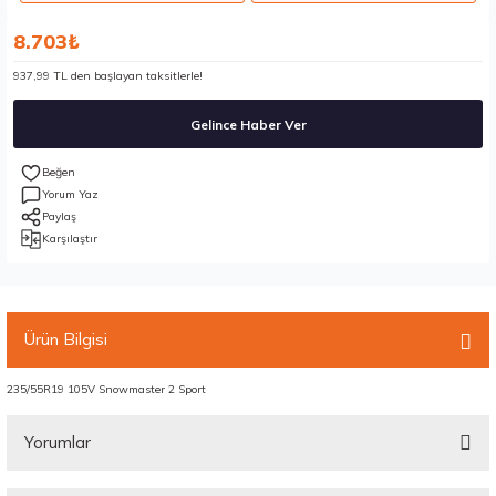
8.703₺
937,99 TL den başlayan taksitlerle!
Gelince Haber Ver
Yorum Yaz
Paylaş
Karşılaştır
Ürün Bilgisi
235/55R19 105V Snowmaster 2 Sport
Yorumlar