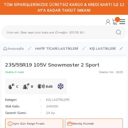
TÜM SİPARİŞLERİNİZDE ÜCRETSİZ KARGO & KREDİ KARTI İLE 12
AY'A KADAR TAKSİT İMKANI
Anasayfa
HAFİF TİCARİ LASTİKLERİ
KIŞ LASTİKLERİ
235/55R19 105V Snowmaster 2 Sport
Stokta 0 Adet
Üretim Yılı : 2025
C
B
BdB
Kategori
KIŞ LASTİKLERİ
Stok Kodu
246000
Garanti Süresi
24 Ay
Aynı Gün Kargo Fırsatı
Montaj Hizmeti