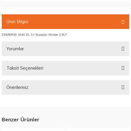
Ürün Bilgisi
235/50R20 104V XL S-İ Scorpion Winter 2 ELT
Yorumlar
Taksit Seçenekleri
Bu ürüne ilk yorumu siz yapın!
Önerileriniz
Yorum Yaz
Bu ürünün fiyat bilgisi, resim, ürün açıklamalarında ve diğer konularda
yetersiz gördüğünüz noktaları öneri formunu kullanarak tarafımıza
iletebilirsiniz.
Görüş ve önerileriniz için teşekkür ederiz.
Benzer Ürünler
Stokta 1 Adet
Stokta 1 Adet