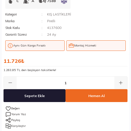
C
A
71dB
Kategori
KIŞ LASTİKLERİ
Marka
Pirelli
Stok Kodu
4137600
Garanti Süresi
24 Ay
Aynı Gün Kargo Fırsatı
Montaj Hizmeti
11.726₺
1.263,85 TL den başlayan taksitlerle!
Sepete Ekle
Hemen Al
Yorum Yaz
Paylaş
Karşılaştır