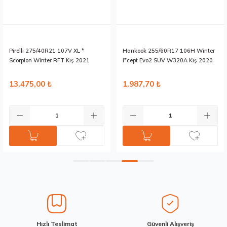
Ürün resmi kalitesiz, bozuk veya görüntülenemiyor.
Ürün açıklamasında eksik bilgiler bulunuyor.
Ürün bilgilerinde hatalar bulunuyor.
Ürün fiyatı diğer sitelerden daha pahalı.
Pirelli 275/40R21 107V XL *
Hankook 255/60R17 106H Winter
Bu ürüne benzer farklı alternatifler olmalı.
Scorpion Winter RFT Kış 2021
i*cept Evo2 SUV W320A Kış 2020
13.475,00 ₺
1.987,70 ₺
Gönder
Hızlı Teslimat
Güvenli Alışveriş