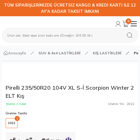
TÜM SİPARİŞLERİNİZDE ÜCRETSİZ KARGO & KREDİ KARTI İLE 12
AY'A KADAR TAKSİT İMKANI
0
Anasayfa
SUV & 4x4 LASTİKLERİ
KIŞ LASTİKLERİ
Pir
Pirelli 235/50R20 104V XL S-İ Scorpion Winter 2
ELT Kış
Stokta 2 Adet
Üretim Yılı : 2022
Üretim Tarihi
2022