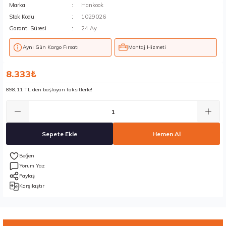
Marka
Hankook
Stok Kodu
1029026
Garanti Süresi
24 Ay
Aynı Gün Kargo Fırsatı
Montaj Hizmeti
8.333₺
898,11 TL den başlayan taksitlerle!
Sepete Ekle
Hemen Al
Yorum Yaz
Paylaş
Karşılaştır