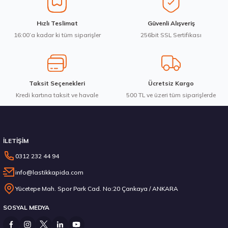
Ürün fiyatı diğer sitelerden daha pahalı.
Hankook 255/45R19Y 104Y XL Ventus Evo K137 Yaz 2026
Hızlı Teslimat
Güvenli Alışveriş
Bu ürüne benzer farklı alternatifler olmalı.
16:00’a kadar ki tüm siparişler
256bit SSL Sertifikası
10.811,63 ₺
Taksit Seçenekleri
Ücretsiz Kargo
Kredi kartına taksit ve havale
Gönder
500 TL ve üzeri tüm siparişlerde
Stokta 4 Adet
İLETİŞİM
0312 232 44 94
info@lastikkapida.com
Hankook 285/45R20 112H XL Kinergy 4S 2 X H750A M+S 3PMSF 4Mevsim 2026
Yücetepe Mah. Spor Park Cad. No:20 Çankaya / ANKARA
SOSYAL MEDYA
13.678,50 ₺