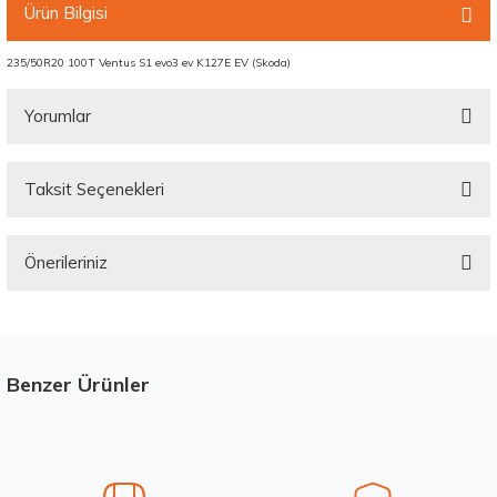
Ürün Bilgisi
235/50R20 100T Ventus S1 evo3 ev K127E EV (Skoda)
Yorumlar
Taksit Seçenekleri
Bu ürüne ilk yorumu siz yapın!
Önerileriniz
Yorum Yaz
Bu ürünün fiyat bilgisi, resim, ürün açıklamalarında ve diğer konularda
yetersiz gördüğünüz noktaları öneri formunu kullanarak tarafımıza
iletebilirsiniz.
Görüş ve önerileriniz için teşekkür ederiz.
Benzer Ürünler
Stokta 12 Adet
Ürün resmi kalitesiz, bozuk veya görüntülenemiyor.
Ürün açıklamasında eksik bilgiler bulunuyor.
Ürün bilgilerinde hatalar bulunuyor.