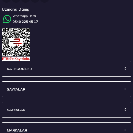
Uzmana Danış
Whatsapp Hattı
0540 225 45 17
Stokta 3 Adet
Hankook 285/40R22 110Y XL Ventus S1 evo3 SUV K127A Sound Absorber (Foam
KATEGORİLER
18.683,50 ₺
SAYFALAR
SAYFALAR
Stokta 12 Adet
MARKALAR