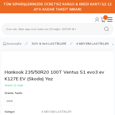
TÜM SİPARİŞLERİNİZDE ÜCRETSİZ KARGO & KREDİ KARTI İLE 12
AY'A KADAR TAKSİT İMKANI
Anasayfa
SUV & 4x4 LASTİKLERİ
4 MEVSİM LASTİKLER
Hankook 235/50R20 100T Ventus S1 evo3 ev
K127E EV (Skoda) Yaz
Stokta 12 Adet
Üretim Tarihi
2026
Kategori
4 MEVSİM LASTİKLER