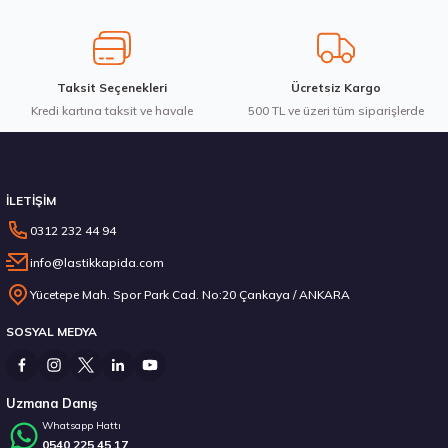
15.120,60 ₺
Taksit Seçenekleri
Ücretsiz Kargo
Kredi kartına taksit ve havale
Gönder
500 TL ve üzeri tüm siparişlerde
Stokta 12 Adet
İLETİŞİM
0312 232 44 94
info@lastikkapida.com
Hankook 205/55R19 97V XL Ventus evo SUV K137A Yaz 2026
Yücetepe Mah. Spor Park Cad. No:20 Çankaya / ANKARA
SOSYAL MEDYA
7.157,15 ₺
Uzmana Danış
Whatsapp Hattı
0540 225 45 17