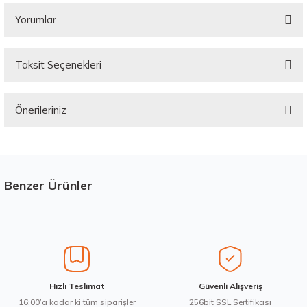
Yorumlar
Taksit Seçenekleri
Bu ürüne ilk yorumu siz yapın!
Önerileriniz
Yorum Yaz
Bu ürünün fiyat bilgisi, resim, ürün açıklamalarında ve diğer konularda
yetersiz gördüğünüz noktaları öneri formunu kullanarak tarafımıza
iletebilirsiniz.
Görüş ve önerileriniz için teşekkür ederiz.
Benzer Ürünler
Stokta 12 Adet
Ürün resmi kalitesiz, bozuk veya görüntülenemiyor.
Ürün açıklamasında eksik bilgiler bulunuyor.
Ürün bilgilerinde hatalar bulunuyor.
Ürün fiyatı diğer sitelerden daha pahalı.
285/45R21 113H XL AO Dynapro HP2 Plus RA33D 2025
Hızlı Teslimat
Güvenli Alışveriş
Bu ürüne benzer farklı alternatifler olmalı.
16:00’a kadar ki tüm siparişler
256bit SSL Sertifikası