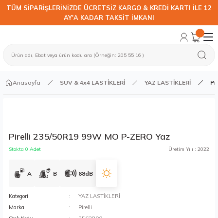
TÜM SİPARİŞLERİNİZDE ÜCRETSİZ KARGO & KREDİ KARTI İLE 12
AY'A KADAR TAKSİT İMKANI
Anasayfa
SUV & 4x4 LASTİKLERİ
YAZ LASTİKLERİ
Pi
Pirelli 235/50R19 99W MO P-ZERO Yaz
Stokta 0 Adet
Üretim Yılı : 2022
A
B
68dB
Kategori
YAZ LASTİKLERİ
Marka
Pirelli