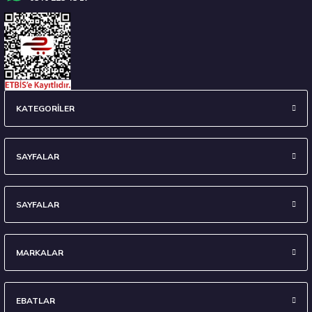
Stokta 12 Adet
Laufenn 215/65 R16 98H G Fit Eq+ LK41 Yaz 2026
KATEGORİLER
4.592,50 ₺
SAYFALAR
SAYFALAR
Stokta 12 Adet
MARKALAR
EBATLAR