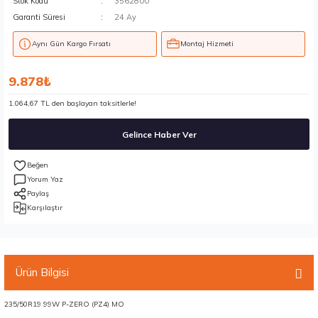
Stok Kodu
3562800
Garanti Süresi
24 Ay
Aynı Gün Kargo Fırsatı
Montaj Hizmeti
9.878₺
1.064,67 TL den başlayan taksitlerle!
Gelince Haber Ver
Yorum Yaz
Paylaş
Karşılaştır
Ürün Bilgisi
235/50R19 99W P-ZERO (PZ4) MO