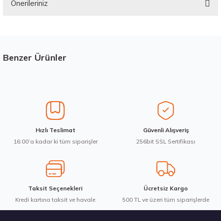
Önerileriniz
Yorum Yaz
Bu ürünün fiyat bilgisi, resim, ürün açıklamalarında ve diğer konularda
yetersiz gördüğünüz noktaları öneri formunu kullanarak tarafımıza
iletebilirsiniz.
Görüş ve önerileriniz için teşekkür ederiz.
Benzer Ürünler
Stokta 12 Adet
Ürün resmi kalitesiz, bozuk veya görüntülenemiyor.
Ürün açıklamasında eksik bilgiler bulunuyor.
Ürün bilgilerinde hatalar bulunuyor.
Ürün fiyatı diğer sitelerden daha pahalı.
Hankook 195/55R20 95H XL Winter i*cept evo3 W330 Kış 2025
Hızlı Teslimat
Güvenli Alışveriş
Bu ürüne benzer farklı alternatifler olmalı.
16:00’a kadar ki tüm siparişler
256bit SSL Sertifikası
7.535,00 ₺
Taksit Seçenekleri
Ücretsiz Kargo
Kredi kartına taksit ve havale
Gönder
500 TL ve üzeri tüm siparişlerde
Stokta 1 Adet