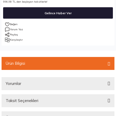
996,98 TL den başlayan taksitlerle!
Gelince Haber Ver
Yorum Yaz
Paylaş
Karşılaştır
Ürün Bilgisi
Yorumlar
Taksit Seçenekleri
Bu ürüne ilk yorumu siz yapın!