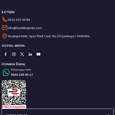
İLETİŞİM
0312 232 44 94
info@lastikkapida.com
Pirelli 245/35R20 95V XL W240 Sottozero Serie 2 RFT Kış 2024
Yücetepe Mah. Spor Park Cad. No:20 Çankaya / ANKARA
SOSYAL MEDYA
21.135,28 ₺
Uzmana Danış
Whatsapp Hattı
0540 225 45 17
Stokta 12 Adet
Hankook 225/55R17 97H WINTER ICEPT RS3 W462 Kış 2025