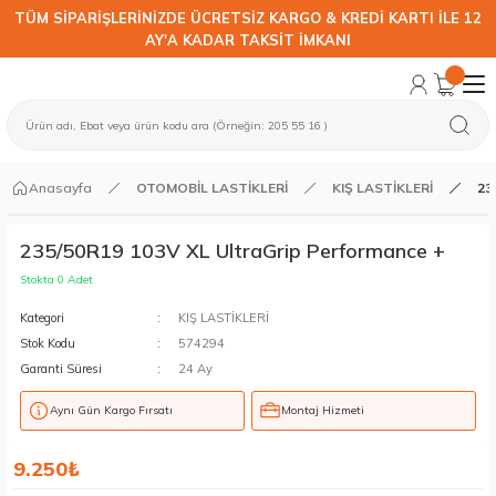
TÜM SİPARİŞLERİNİZDE ÜCRETSİZ KARGO & KREDİ KARTI İLE 12
AY'A KADAR TAKSİT İMKANI
Anasayfa
OTOMOBİL LASTİKLERİ
KIŞ LASTİKLERİ
23
235/50R19 103V XL UltraGrip Performance +
Stokta 0 Adet
Kategori
KIŞ LASTİKLERİ
Stok Kodu
574294
Garanti Süresi
24 Ay
Aynı Gün Kargo Fırsatı
Montaj Hizmeti
9.250₺