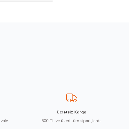
bilirsiniz.
55 R16 95W Ventus Prime 4 K135 Yaz 2026
 ₺
Ücretsiz Kargo
avale
500 TL ve üzeri tüm siparişlerde