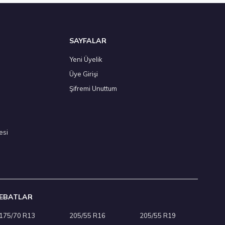
SAYFALAR
Yeni Üyelik
Üye Girişi
26
Şifremi Unuttum
esi
EBATLAR
175/70 R13
205/55 R16
205/55 R19