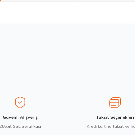
larda yetersiz gördüğünüz noktaları öneri formunu kullanarak tarafımıza ilete
Bu ürüne ilk yorumu siz yapın!
Yorum Yaz
Stokta 12 Adet
Stokta 12 Adet
Sava 205/55R16 91V Intensa HP 2 Yaz 2026
Hankook 225/
3.382,50 ₺
7.338,10
Gönder
Güvenli Alışveriş
Taksit Seçenekleri
256bit SSL Sertifikası
Kredi kartına taksit ve h