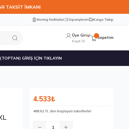
AR TAKSİT İMKANI
Montaj Noktaları
Siparişlerim
Kargo Takip
Üye Girişi
Sepetim
Kayıt Ol
 (TOPTAN) GİRİŞ İÇİN TIKLAYIN
4.533₺
488,61 TL den başlayan taksitlerle!
XL