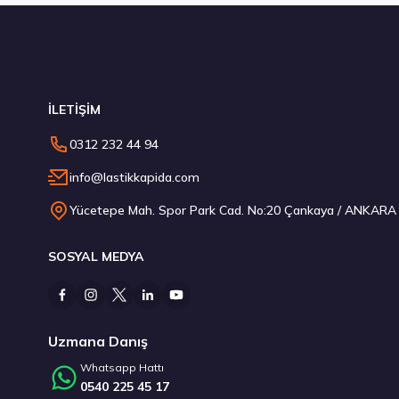
Stokta 12 Adet
İLETİŞİM
Hankook 275/30R20 97Y XL Ventus S1 evo3 K127 Yaz 2026
0312 232 44 94
13.619,10 ₺
info@lastikkapida.com
Yücetepe Mah. Spor Park Cad. No:20 Çankaya / ANKARA
SOSYAL MEDYA
Stokta 12 Adet
Uzmana Danış
Whatsapp Hattı
0540 225 45 17
Laufenn 215/60R17 96H G FIT EQ+ LK41 Yaz 2026