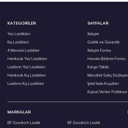
Stokta 12 Adet
KATEGORİLER
SAYFALAR
Yaz Lastikleri
İletişim
Kış Lastikleri
Gizlilik ve Güvenlik
Goodyear 225/55 R17 101Y XL Eagle Sport 2 UHP FP Yaz 20
4 Mevsim Lastikler
İletişim Formu
6.490,00 ₺
Hankook Yaz Lastikleri
Havale Bildirim Formu
Laufenn Yaz Lastikleri
Kargo Takibi
Hankook Kış Lastikleri
Mesafeli Satış Sözleşm
Laufenn Kış Lastikleri
İptal İade Koşullari
Stokta 7 Adet
Kişisel Veriler Politikası
MARKALAR
BF Goodrich Lastik
BF Goodrich Lastik
Hankook 235/45 R17 97Y XL Ventus Prime 4 K135 Yaz 2026