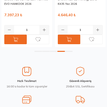
Bu ürüne benzer farklı alternatifler olmalı.
EVO HANKOOK 2026
K435 Yaz 2026
7.397,23 ₺
4.646,40 ₺
Gönder
Hızlı Teslimat
Güvenli Alışveriş
16:00’a kadar ki tüm siparişler
256bit SSL Sertifikası