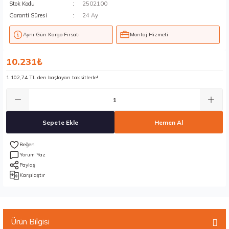
Stok Kodu
2502100
Garanti Süresi
24 Ay
Aynı Gün Kargo Fırsatı
Montaj Hizmeti
10.231₺
1.102,74 TL den başlayan taksitlerle!
Sepete Ekle
Hemen Al
Yorum Yaz
Paylaş
Karşılaştır
Ürün Bilgisi