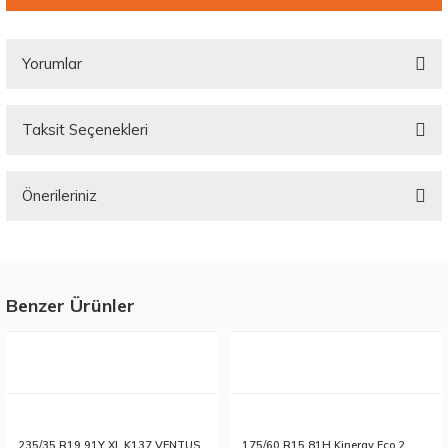
Yorumlar
Taksit Seçenekleri
Bu ürüne ilk yorumu siz yapın!
Önerileriniz
Yorum Yaz
Bu ürünün fiyat bilgisi, resim, ürün açıklamalarında ve diğer konularda
yetersiz gördüğünüz noktaları öneri formunu kullanarak tarafımıza
iletebilirsiniz.
Görüş ve önerileriniz için teşekkür ederiz.
Benzer Ürünler
Stokta 12 Adet
Stokta 12 Adet
Ürün resmi kalitesiz, bozuk veya görüntülenemiyor.
Ürün açıklamasında eksik bilgiler bulunuyor.
Ürün bilgilerinde hatalar bulunuyor.
Ürün fiyatı diğer sitelerden daha pahalı.
235/35 R19 91Y XL K137 VENTUS
175/60 R15 81H Kinergy Eco 2