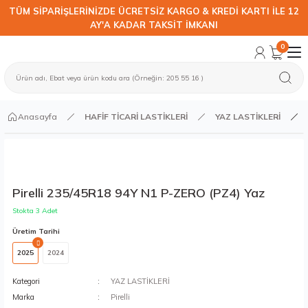
TÜM SİPARİŞLERİNİZDE ÜCRETSİZ KARGO & KREDİ KARTI İLE 12
AY'A KADAR TAKSİT İMKANI
0
Anasayfa
HAFİF TİCARİ LASTİKLERİ
YAZ LASTİKLERİ
Pirelli 235/45R18 94Y N1 P-ZERO (PZ4) Yaz
Stokta 3 Adet
Üretim Tarihi
2025
2024
Kategori
YAZ LASTİKLERİ
Marka
Pirelli