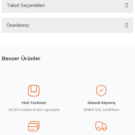
Taksit Seçenekleri
Bu ürüne ilk yorumu siz yapın!
Önerileriniz
Yorum Yaz
Bu ürünün fiyat bilgisi, resim, ürün açıklamalarında ve diğer konularda
yetersiz gördüğünüz noktaları öneri formunu kullanarak tarafımıza
iletebilirsiniz.
Görüş ve önerileriniz için teşekkür ederiz.
Benzer Ürünler
Stokta 12 Adet
Ürün resmi kalitesiz, bozuk veya görüntülenemiyor.
Ürün açıklamasında eksik bilgiler bulunuyor.
Ürün bilgilerinde hatalar bulunuyor.
Ürün fiyatı diğer sitelerden daha pahalı.
Michelin 235/45R20 100V XL Pilot Alpin 5 SUV Kış 2025
Hızlı Teslimat
Güvenli Alışveriş
Bu ürüne benzer farklı alternatifler olmalı.
16:00’a kadar ki tüm siparişler
256bit SSL Sertifikası
20.521,33 ₺