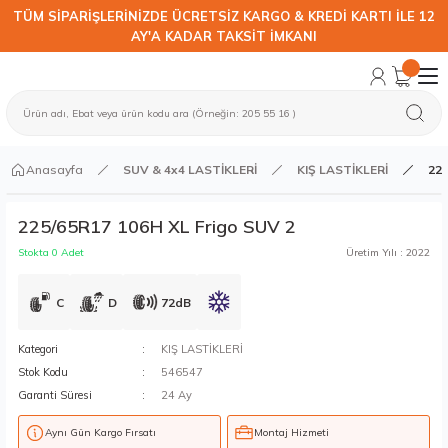
TÜM SİPARİŞLERİNİZDE ÜCRETSİZ KARGO & KREDİ KARTI İLE 12
AY'A KADAR TAKSİT İMKANI
Anasayfa
SUV & 4x4 LASTİKLERİ
KIŞ LASTİKLERİ
225
225/65R17 106H XL Frigo SUV 2
Stokta 0 Adet
Üretim Yılı : 2022
C
D
72dB
Kategori
KIŞ LASTİKLERİ
Stok Kodu
546547
Garanti Süresi
24 Ay
Aynı Gün Kargo Fırsatı
Montaj Hizmeti