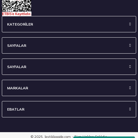
Hankook 305/40R20 112V WINTER ICEPT EVO3 SUV W330A Kış 2025
KATEGORİLER
16.032,50 ₺
SAYFALAR
SAYFALAR
Stokta 1 Adet
MARKALAR
EBATLAR
Hankook 215/50R19 93H iON i*cept IW01 EV, Sound Absorber (Foam) Kış 2024
8.800,00 ₺
© 2025, lastikkapida.com - Tüm Hakları Saklıdır.