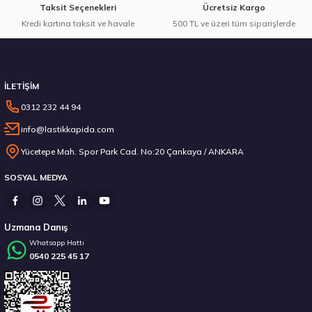
Taksit Seçenekleri
Ücretsiz Kargo
Kredi kartına taksit ve havale
Gönder
500 TL ve üzeri tüm siparişlerde
Stokta 3 Adet
İLETİŞİM
0312 232 44 94
info@lastikkapida.com
Pirelli 315/35R22 111V XL Scorpion Winter 2 RFT Kış 2023
Yücetepe Mah. Spor Park Cad. No:20 Çankaya / ANKARA
SOSYAL MEDYA
10.411,93 ₺
Uzmana Danış
Whatsapp Hattı
0540 225 45 17
Stokta 2 Adet