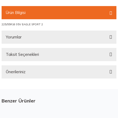
Ürün Bilgisi
225/55R16 95V EAGLE SPORT 2
Yorumlar
Taksit Seçenekleri
Bu ürüne ilk yorumu siz yapın!
Önerileriniz
Yorum Yaz
Bu ürünün fiyat bilgisi, resim, ürün açıklamalarında ve diğer konularda
yetersiz gördüğünüz noktaları öneri formunu kullanarak tarafımıza
iletebilirsiniz.
Görüş ve önerileriniz için teşekkür ederiz.
Benzer Ürünler
Stokta 12 Adet
Üretim Yılı : 2026
Ürün resmi kalitesiz, bozuk veya görüntülenemiyor.
Yeni
B
C
BdB