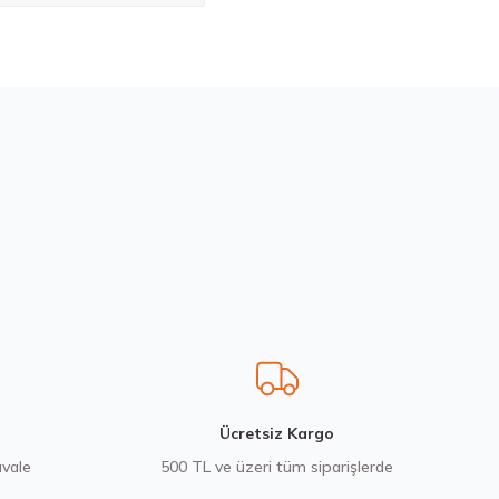
bilirsiniz.
R17 98W XL Intensa UHP 2 FP Yaz 2026
 ₺
Ücretsiz Kargo
avale
500 TL ve üzeri tüm siparişlerde