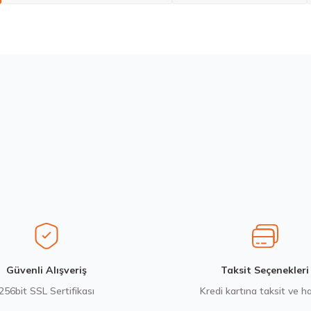
larda yetersiz gördüğünüz noktaları öneri formunu kullanarak tarafımıza ilete
Bu ürüne ilk yorumu siz yapın!
Yorum Yaz
Stokta 12 Adet
Stokta 12 Adet
6
235/55 R19 101Y Ecsta PS71 2026
Sava 215/55 
6.792,50 ₺
4.675,00
Gönder
Güvenli Alışveriş
Taksit Seçenekleri
256bit SSL Sertifikası
Kredi kartına taksit ve h