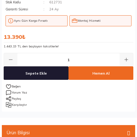
Stok Kodu
612731
Garanti Süresi
24 Ay
Aynı Gün Kargo Fırsatı
Montaj Hizmeti
13.390₺
1.443,19 TL den başlayan taksitlerle!
Sepete Ekle
Hemen Al
Yorum Yaz
Paylaş
Karşılaştır
Ürün Bilgisi