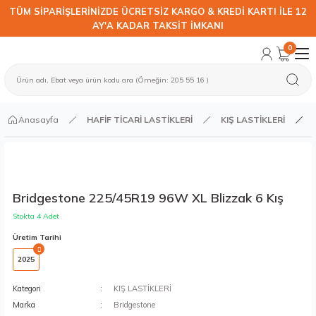
TÜM SİPARİŞLERİNİZDE ÜCRETSİZ KARGO & KREDİ KARTI İLE 12
AY'A KADAR TAKSİT İMKANI
0
Anasayfa
HAFİF TİCARİ LASTİKLERİ
KIŞ LASTİKLERİ
Bridgestone 225/45R19 96W XL Blizzak 6 Kış
Stokta 4 Adet
Üretim Tarihi
2025
Kategori
KIŞ LASTİKLERİ
Marka
Bridgestone