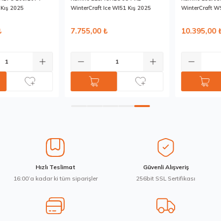
Bu ürüne benzer farklı alternatifler olmalı.
WinterCraft WS51 SUV Kış 2025
WinterCraft WS51 SUV Kış 2025
10.395,00 ₺
8.992,50 ₺
Gönder
Hızlı Teslimat
Güvenli Alışveriş
16:00’a kadar ki tüm siparişler
256bit SSL Sertifikası