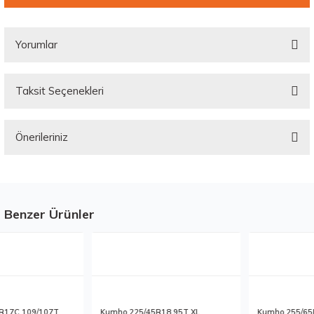
Yorumlar
Taksit Seçenekleri
Bu ürüne ilk yorumu siz yapın!
Önerileriniz
Yorum Yaz
Bu ürünün fiyat bilgisi, resim, ürün açıklamalarında ve diğer konularda
yetersiz gördüğünüz noktaları öneri formunu kullanarak tarafımıza
iletebilirsiniz.
Görüş ve önerileriniz için teşekkür ederiz.
Benzer Ürünler
Stokta 12 Adet
Stokta 12 Adet
Ürün resmi kalitesiz, bozuk veya görüntülenemiyor.
Ürün açıklamasında eksik bilgiler bulunuyor.
Ürün bilgilerinde hatalar bulunuyor.
Ürün fiyatı diğer sitelerden daha pahalı.
Kumho 255/65R17 114T
Kumho 225/60R18 104T