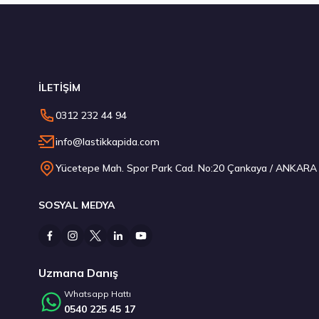
Stokta 2 Adet
İLETİŞİM
Pirelli 255/40R20 101W XL T0 Winter Sottozero 3 PNCS EL
0312 232 44 94
9.611,25 ₺
info@lastikkapida.com
Yücetepe Mah. Spor Park Cad. No:20 Çankaya / ANKARA
SOSYAL MEDYA
Stokta 4 Adet
Uzmana Danış
Whatsapp Hattı
0540 225 45 17
Kumho 235/50R20 104V XL WinterCraft WP52+ Kış 2025