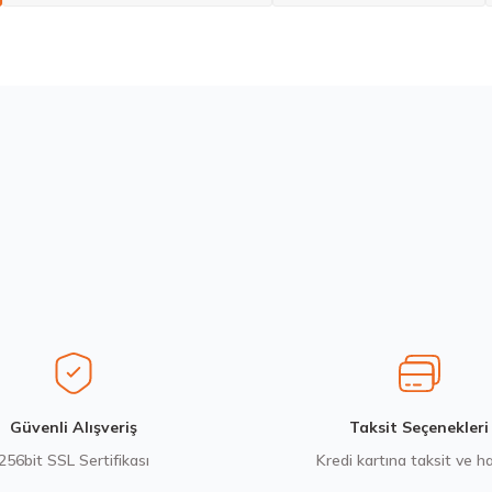
larda yetersiz gördüğünüz noktaları öneri formunu kullanarak tarafımıza ilete
Bu ürüne ilk yorumu siz yapın!
Yorum Yaz
Stokta 12 Adet
Goodyear 215/75R17.5 KMAX D 126/124M M+S 3PSF Kış 2024
12.471,80 ₺
Gönder
Güvenli Alışveriş
Taksit Seçenekleri
256bit SSL Sertifikası
Kredi kartına taksit ve h