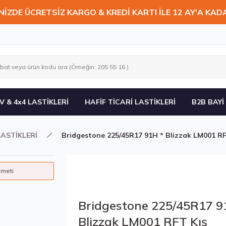
NİZDE ÜCRETSİZ KARGO & KREDİ KARTI İLE 12 AY'A KAD
V & 4x4 LASTİKLERİ
HAFİF TİCARİ LASTİKLERİ
B2B BAYİ
LASTİKLERİ
Bridgestone 225/45R17 91H * Blizzak LM001 RF
zmeti
Bridgestone 225/45R17 9
Blizzak LM001 RFT Kış