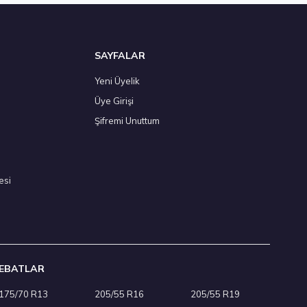
SAYFALAR
Yeni Üyelik
Üye Girişi
025
Şifremi Unuttum
esi
EBATLAR
175/70 R13
205/55 R16
205/55 R19
Kış 2025