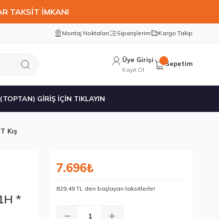
AR TAKSİT İMKANI
Montaj Noktaları
Siparişlerim
Kargo Takip
Üye Girişi
Sepetim
Kayıt Ol
 (TOPTAN) GİRİŞ İÇİN TIKLAYIN
T Kış
7.696₺
829,49 TL den başlayan taksitlerle!
1H *