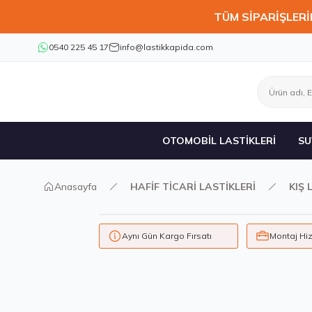
TÜM SİPARİŞLERİ
0540 225 45 17
info@lastikkapida.com
OTOMOBİL LASTİKLERİ
SU
Anasayfa
HAFİF TİCARİ LASTİKLERİ
KIŞ 
Aynı Gün Kargo Fırsatı
Montaj Hi