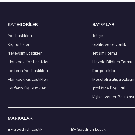
Stokta 3 Adet
KATEGORİLER
SAYFALAR
Yaz Lastikleri
İletişim
Kış Lastikleri
Gizlilik ve Güvenlik
T Kış 2023
Kumho 215/65R16 98H WinterCraft WP52+ Kış 2
4 Mevsim Lastikler
İletişim Formu
5.472,50 ₺
Hankook Yaz Lastikleri
Havale Bildirim Formu
Laufenn Yaz Lastikleri
Kargo Takibi
Hankook Kış Lastikleri
Mesafeli Satış Sözleşm
Laufenn Kış Lastikleri
İptal İade Koşullari
Stokta 4 Adet
Kişisel Veriler Politikası
MARKALAR
BF Goodrich Lastik
BF Goodrich Lastik
Kumho 225/55R18 102T XL WinterCraft Ice WI32 (Çivi Delikli) 