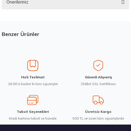
Önerileriniz
Yorum Yaz
Bu ürünün fiyat bilgisi, resim, ürün açıklamalarında ve diğer konularda
yetersiz gördüğünüz noktaları öneri formunu kullanarak tarafımıza
iletebilirsiniz.
Görüş ve önerileriniz için teşekkür ederiz.
Benzer Ürünler
Stokta 12 Adet
Ürün resmi kalitesiz, bozuk veya görüntülenemiyor.
Ürün açıklamasında eksik bilgiler bulunuyor.
Ürün bilgilerinde hatalar bulunuyor.
Ürün fiyatı diğer sitelerden daha pahalı.
Hankook 205/65R16C 107/105T VanTRa LT RA18 Yaz 2026
Hızlı Teslimat
Güvenli Alışveriş
Bu ürüne benzer farklı alternatifler olmalı.
16:00’a kadar ki tüm siparişler
256bit SSL Sertifikası
7.103,80 ₺
Taksit Seçenekleri
Ücretsiz Kargo
Kredi kartına taksit ve havale
Gönder
500 TL ve üzeri tüm siparişlerde
Stokta 12 Adet