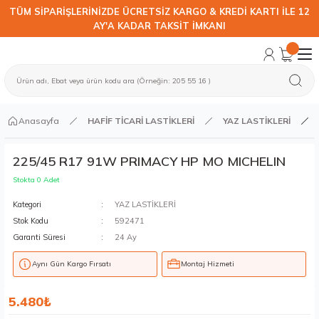
TÜM SİPARİŞLERİNİZDE ÜCRETSİZ KARGO & KREDİ KARTI İLE 12
AY'A KADAR TAKSİT İMKANI
Anasayfa
HAFİF TİCARİ LASTİKLERİ
YAZ LASTİKLERİ
225/45 R17 91W PRIMACY HP MO MICHELIN
Stokta 0 Adet
Kategori
YAZ LASTİKLERİ
Stok Kodu
592471
Garanti Süresi
24 Ay
Aynı Gün Kargo Fırsatı
Montaj Hizmeti
5.480₺