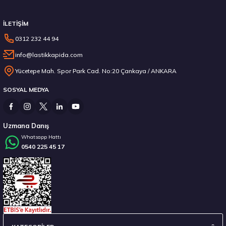
İLETİŞİM
0312 232 44 94
info@lastikkapida.com
235/55 R19 101Y Ecsta PS71 2026
Yücetepe Mah. Spor Park Cad. No:20 Çankaya / ANKARA
SOSYAL MEDYA
6.792,50 ₺
Uzmana Danış
Whatsapp Hattı
0540 225 45 17
Stokta 12 Adet
Sava 215/55 R17 98W XL Intensa UHP 2 FP Yaz 2026