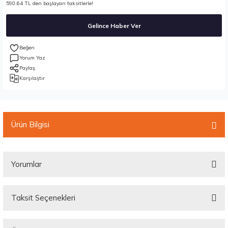
590,64 TL den başlayan taksitlerle!
Gelince Haber Ver
Yorum Yaz
Paylaş
Karşılaştır
Ürün Bilgisi
Yorumlar
Taksit Seçenekleri
Bu ürüne ilk yorumu siz yapın!