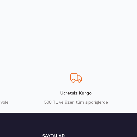
55 R16 95W Ventus Prime 4 K135 Yaz 2026
 ₺
Ücretsiz Kargo
avale
500 TL ve üzeri tüm siparişlerde
SAYFALAR