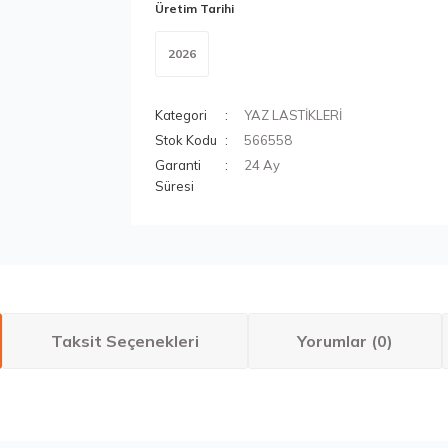
Üretim Tarihi
2026
Kategori
YAZ LASTİKLERİ
Stok Kodu
566558
Garanti
24 Ay
Süresi
Taksit Seçenekleri
Yorumlar (0)
larda yetersiz gördüğünüz noktaları öneri formunu kullanarak tarafımıza ilete