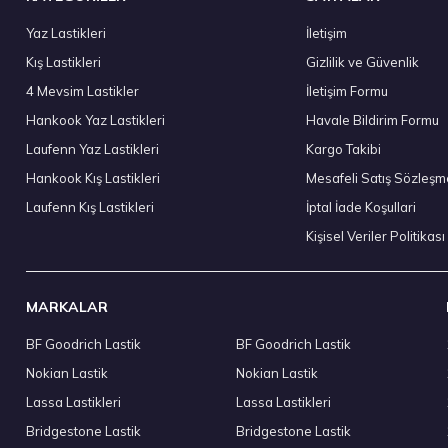
Yaz Lastikleri
İletişim
Kış Lastikleri
Gizlilik ve Güvenlik
Goodyear 225/55 R17 101Y XL Eagle Sport 2 UHP FP Yaz 20
4 Mevsim Lastikler
İletişim Formu
6.490,00 ₺
Hankook Yaz Lastikleri
Havale Bildirim Formu
Laufenn Yaz Lastikleri
Kargo Takibi
Hankook Kış Lastikleri
Mesafeli Satış Sözleşm
Laufenn Kış Lastikleri
İptal İade Koşullari
Stokta 7 Adet
Kişisel Veriler Politikası
MARKALAR
BF Goodrich Lastik
BF Goodrich Lastik
Hankook 235/45 R17 97Y XL Ventus Prime 4 K135 Yaz 2026
Nokian Lastik
Nokian Lastik
5.449,95 ₺
Lassa Lastikleri
Lassa Lastikleri
Bridgestone Lastik
Bridgestone Lastik