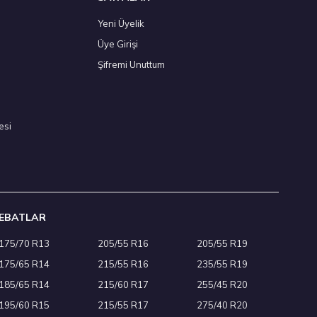
Yeni Üyelik
Üye Girişi
26
Şifremi Unuttum
esi
EBATLAR
175/70 R13
205/55 R16
205/55 R19
175/65 R14
215/55 R16
235/55 R19
185/65 R14
215/60 R17
255/45 R20
195/60 R15
215/55 R17
275/40 R20