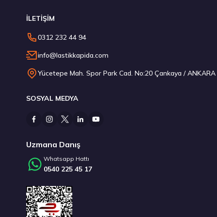
İLETİŞİM
Hankook 275/30R20 97Y XL Ventus S1 evo3 K127 Yaz 2026
0312 232 44 94
13.619,10 ₺
info@lastikkapida.com
Yücetepe Mah. Spor Park Cad. No:20 Çankaya / ANKARA
SOSYAL MEDYA
Stokta 12 Adet
Uzmana Danış
Whatsapp Hattı
0540 225 45 17
Laufenn 215/60R17 96H G FIT EQ+ LK41 Yaz 2026
4.702,50 ₺