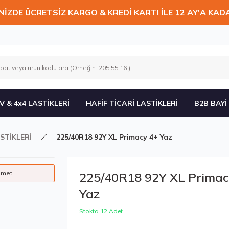
NİZDE ÜCRETSİZ KARGO & KREDİ KARTI İLE 12 AY'A KAD
V & 4x4 LASTİKLERİ
HAFİF TİCARİ LASTİKLERİ
B2B BAYİ
STİKLERİ
225/40R18 92Y XL Primacy 4+ Yaz
zmeti
225/40R18 92Y XL Primac
Yaz
Stokta 12 Adet