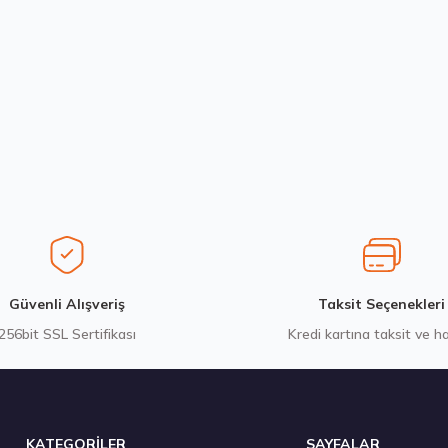
Bu ürüne ilk yorumu siz yapın!
Yorum Yaz
Stokta 12 Adet
Stokta 12 Adet
Sava 205/55R16 91V Intensa HP 2 Yaz 2026
Hankook 225/
3.382,50 ₺
7.338,10
Gönder
Güvenli Alışveriş
Taksit Seçenekleri
256bit SSL Sertifikası
Kredi kartına taksit ve h
Stokta 12 Adet
KATEGORİLER
SAYFALAR