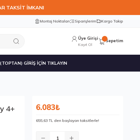
AR TAKSİT İMKANI
Montaj Noktaları
Siparişlerim
Kargo Takip
Üye Girişi
Sepetim
Kayıt Ol
 (TOPTAN) GİRİŞ İÇİN TIKLAYIN
6.083₺
y 4+
655,63 TL den başlayan taksitlerle!