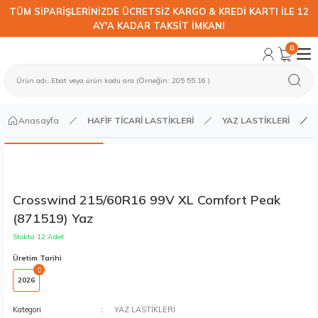
TÜM SİPARİŞLERİNİZDE ÜCRETSİZ KARGO & KREDİ KARTI İLE 12
AY'A KADAR TAKSİT İMKANI
0
Anasayfa
HAFİF TİCARİ LASTİKLERİ
YAZ LASTİKLERİ
Crosswind 215/60R16 99V XL Comfort Peak
(871519) Yaz
Stokta 12 Adet
Üretim Tarihi
2026
Kategori
YAZ LASTİKLERİ