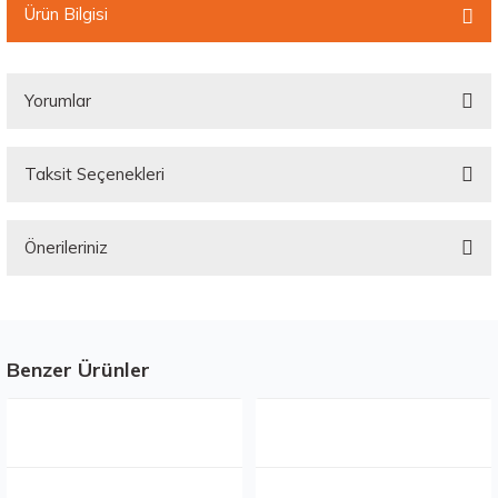
Ürün Bilgisi
Yorumlar
Taksit Seçenekleri
Bu ürüne ilk yorumu siz yapın!
Önerileriniz
Yorum Yaz
Bu ürünün fiyat bilgisi, resim, ürün açıklamalarında ve diğer konularda
yetersiz gördüğünüz noktaları öneri formunu kullanarak tarafımıza
iletebilirsiniz.
Görüş ve önerileriniz için teşekkür ederiz.
Benzer Ürünler
Stokta 12 Adet
Stokta 12 Adet
Ürün resmi kalitesiz, bozuk veya görüntülenemiyor.
Ürün açıklamasında eksik bilgiler bulunuyor.
Ürün bilgilerinde hatalar bulunuyor.