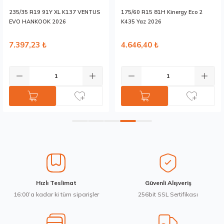
Ürün fiyatı diğer sitelerden daha pahalı.
235/35 R19 91Y XL K137 VENTUS
175/60 R15 81H Kinergy Eco 2
Bu ürüne benzer farklı alternatifler olmalı.
EVO HANKOOK 2026
K435 Yaz 2026
7.397,23 ₺
4.646,40 ₺
Gönder
Hızlı Teslimat
Güvenli Alışveriş
16:00’a kadar ki tüm siparişler
256bit SSL Sertifikası