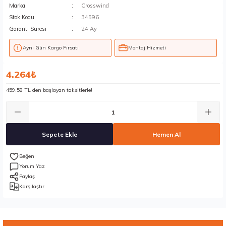
Marka
Crosswind
Stok Kodu
34596
Garanti Süresi
24 Ay
Aynı Gün Kargo Fırsatı
Montaj Hizmeti
4.264₺
459,58 TL den başlayan taksitlerle!
Sepete Ekle
Hemen Al
Yorum Yaz
Paylaş
Karşılaştır