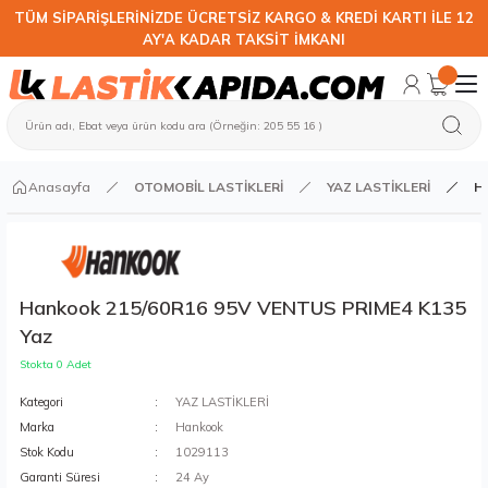
TÜM SİPARİŞLERİNİZDE ÜCRETSİZ KARGO & KREDİ KARTI İLE 12
AY'A KADAR TAKSİT İMKANI
Anasayfa
OTOMOBİL LASTİKLERİ
YAZ LASTİKLERİ
H
Hankook 215/60R16 95V VENTUS PRIME4 K135
Yaz
Stokta 0 Adet
Kategori
YAZ LASTİKLERİ
Marka
Hankook
Stok Kodu
1029113
Garanti Süresi
24 Ay