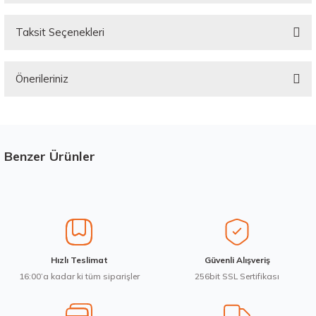
Taksit Seçenekleri
Bu ürüne ilk yorumu siz yapın!
Önerileriniz
Yorum Yaz
Bu ürünün fiyat bilgisi, resim, ürün açıklamalarında ve diğer konularda
yetersiz gördüğünüz noktaları öneri formunu kullanarak tarafımıza
iletebilirsiniz.
Görüş ve önerileriniz için teşekkür ederiz.
Benzer Ürünler
Stokta 12 Adet
Üretim Yılı : 2026
Ürün resmi kalitesiz, bozuk veya görüntülenemiyor.
Yeni
B
C
BdB
Ürün açıklamasında eksik bilgiler bulunuyor.
Ürün bilgilerinde hatalar bulunuyor.
Ürün fiyatı diğer sitelerden daha pahalı.
Goodyear 205/55R16 91V Eagle Sport 2 Yaz 2026
Hızlı Teslimat
Güvenli Alışveriş
Bu ürüne benzer farklı alternatifler olmalı.
16:00’a kadar ki tüm siparişler
256bit SSL Sertifikası
4.198,57 ₺