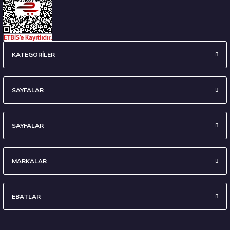
Hankook 225/55 R16 95W Ventus Prime 4 K135 Yaz 2026
KATEGORİLER
7.338,10 ₺
SAYFALAR
SAYFALAR
Stokta 12 Adet
MARKALAR
EBATLAR
Hankook 275/30R20 97Y XL Ventus S1 evo3 K127 Yaz 2026