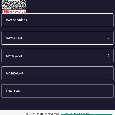
Sava 215/55 R17 98W XL Intensa UHP 2 FP Yaz 2026
KATEGORİLER
4.675,00 ₺
SAYFALAR
SAYFALAR
Stokta 12 Adet
MARKALAR
EBATLAR
Kumho 255/30R20 92Y XL Ecsta PS72 S Yaz 2026
10.395,00 ₺
© 2025, lastikkapida.com - Tüm Hakları Saklıdır.