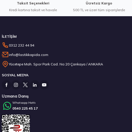
Taksit Seçenekleri
Ücretsiz Kargo
Kredi kartına taksit ve havale
Gönder
500 TL ve üzeri tüm siparişlerde
Stokta 12 Adet
İLETİŞİM
0312 232 44 94
info@lastikkapida.com
235/55 R19 101Y Ecsta PS71 2026
Yücetepe Mah. Spor Park Cad. No:20 Çankaya / ANKARA
SOSYAL MEDYA
6.792,50 ₺
Uzmana Danış
Whatsapp Hattı
0540 225 45 17
Stokta 12 Adet