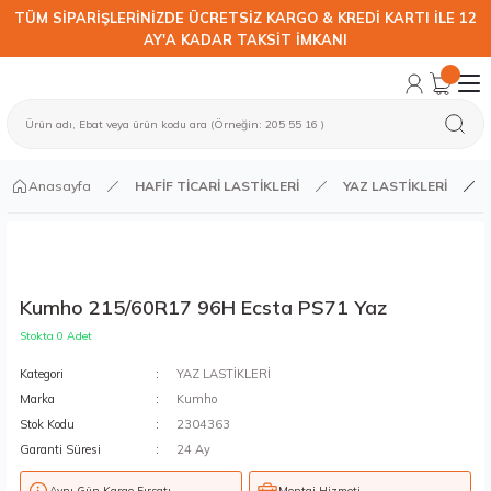
TÜM SİPARİŞLERİNİZDE ÜCRETSİZ KARGO & KREDİ KARTI İLE 12
AY'A KADAR TAKSİT İMKANI
Anasayfa
HAFİF TİCARİ LASTİKLERİ
YAZ LASTİKLERİ
Kumho 215/60R17 96H Ecsta PS71 Yaz
Stokta 0 Adet
Kategori
YAZ LASTİKLERİ
Marka
Kumho
Stok Kodu
2304363
Garanti Süresi
24 Ay
Aynı Gün Kargo Fırsatı
Montaj Hizmeti