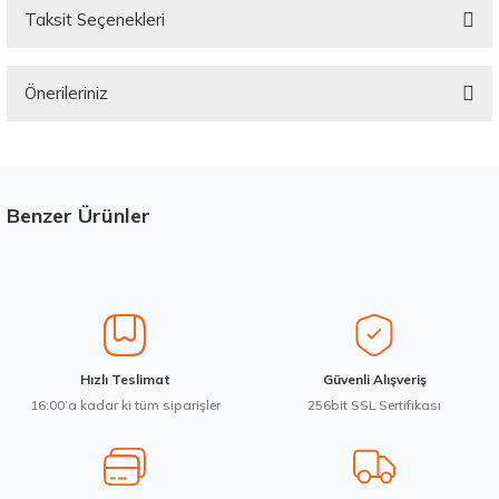
Taksit Seçenekleri
Bu ürüne ilk yorumu siz yapın!
Önerileriniz
Yorum Yaz
Bu ürünün fiyat bilgisi, resim, ürün açıklamalarında ve diğer konularda
yetersiz gördüğünüz noktaları öneri formunu kullanarak tarafımıza
iletebilirsiniz.
Görüş ve önerileriniz için teşekkür ederiz.
Benzer Ürünler
Stokta 12 Adet
Ürün resmi kalitesiz, bozuk veya görüntülenemiyor.
Ürün açıklamasında eksik bilgiler bulunuyor.
Ürün bilgilerinde hatalar bulunuyor.
Ürün fiyatı diğer sitelerden daha pahalı.
Hankook 205/65R16C 107/105T VanTRa LT RA18 Yaz 2026
Hızlı Teslimat
Güvenli Alışveriş
Bu ürüne benzer farklı alternatifler olmalı.
16:00’a kadar ki tüm siparişler
256bit SSL Sertifikası
7.103,80 ₺