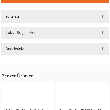
Yorumlar
Taksit Seçenekleri
Bu ürüne ilk yorumu siz yapın!
Önerileriniz
Yorum Yaz
Bu ürünün fiyat bilgisi, resim, ürün açıklamalarında ve diğer konularda
yetersiz gördüğünüz noktaları öneri formunu kullanarak tarafımıza
iletebilirsiniz.
Görüş ve önerileriniz için teşekkür ederiz.
Benzer Ürünler
Stokta 7 Adet
Stokta 9 Adet
Ürün resmi kalitesiz, bozuk veya görüntülenemiyor.
Ürün açıklamasında eksik bilgiler bulunuyor.
Ürün bilgilerinde hatalar bulunuyor.
Ürün fiyatı diğer sitelerden daha pahalı.