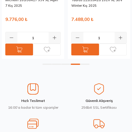
Michelin 205/50R17 93V XL Alpin
Taurus 225/55R18 102V XL SUV
Bu ürüne benzer farklı alternatifler olmalı.
7 Kış 2025
Winter Kış 2025
9.776,00 ₺
7.488,00 ₺
Gönder
Hızlı Teslimat
Güvenli Alışveriş
16:00’a kadar ki tüm siparişler
256bit SSL Sertifikası