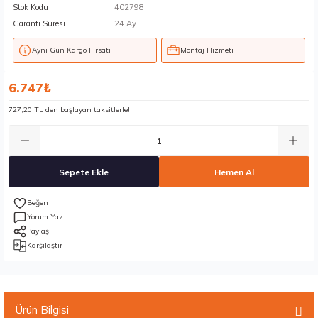
Stok Kodu
402798
Garanti Süresi
24 Ay
Aynı Gün Kargo Fırsatı
Montaj Hizmeti
6.747₺
727,20 TL den başlayan taksitlerle!
Sepete Ekle
Hemen Al
Yorum Yaz
Paylaş
Karşılaştır
Ürün Bilgisi