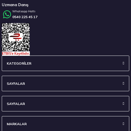
Uzmana Danış
Whatsapp Hattı
0540 225 45 17
Stokta 12 Adet
Sava 215/55 R17 98W XL Intensa UHP 2 FP Yaz 2026
KATEGORİLER
4.675,00 ₺
SAYFALAR
SAYFALAR
Stokta 12 Adet
MARKALAR