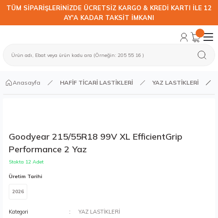
TÜM SİPARİŞLERİNİZDE ÜCRETSİZ KARGO & KREDİ KARTI İLE 12
AY'A KADAR TAKSİT İMKANI
Anasayfa
HAFİF TİCARİ LASTİKLERİ
YAZ LASTİKLERİ
Goodyear 215/55R18 99V XL EfficientGrip
Performance 2 Yaz
Stokta 12 Adet
Üretim Tarihi
2026
Kategori
YAZ LASTİKLERİ