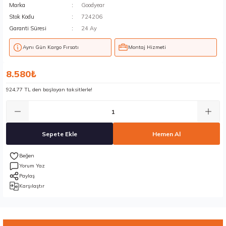
Marka
Goodyear
Stok Kodu
724206
Garanti Süresi
24 Ay
Aynı Gün Kargo Fırsatı
Montaj Hizmeti
8.580₺
924,77 TL den başlayan taksitlerle!
Sepete Ekle
Hemen Al
Yorum Yaz
Paylaş
Karşılaştır