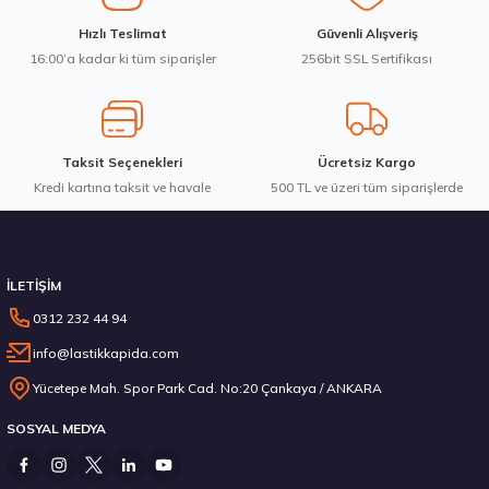
Ürün fiyatı diğer sitelerden daha pahalı.
Hankook 205/65R16C 107/105T VanTRa LT RA18 Yaz 2026
Hızlı Teslimat
Güvenli Alışveriş
Bu ürüne benzer farklı alternatifler olmalı.
16:00’a kadar ki tüm siparişler
256bit SSL Sertifikası
7.103,80 ₺
Taksit Seçenekleri
Ücretsiz Kargo
Kredi kartına taksit ve havale
Gönder
500 TL ve üzeri tüm siparişlerde
Stokta 12 Adet
İLETİŞİM
0312 232 44 94
info@lastikkapida.com
235/55 R19 101Y Ecsta PS71 2026
Yücetepe Mah. Spor Park Cad. No:20 Çankaya / ANKARA
SOSYAL MEDYA
6.792,50 ₺