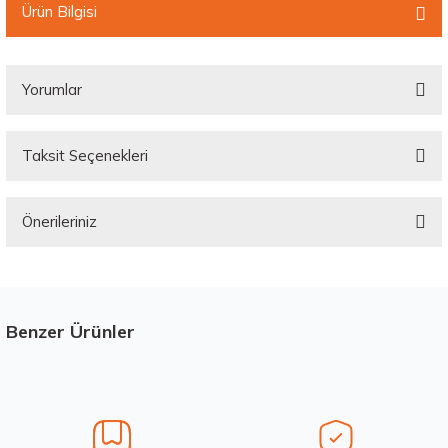
Ürün Bilgisi
Yorumlar
Taksit Seçenekleri
Bu ürüne ilk yorumu siz yapın!
Önerileriniz
Yorum Yaz
Bu ürünün fiyat bilgisi, resim, ürün açıklamalarında ve diğer konularda
yetersiz gördüğünüz noktaları öneri formunu kullanarak tarafımıza
iletebilirsiniz.
Görüş ve önerileriniz için teşekkür ederiz.
Benzer Ürünler
Stokta 12 Adet
Ürün resmi kalitesiz, bozuk veya görüntülenemiyor.
Ürün açıklamasında eksik bilgiler bulunuyor.
Ürün bilgilerinde hatalar bulunuyor.