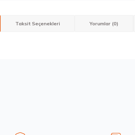
Taksit Seçenekleri
Yorumlar (0)
larda yetersiz gördüğünüz noktaları öneri formunu kullanarak tarafımıza ilete
Bu ürüne ilk yorumu siz yapın!
Yorum Yaz
 12 Adet
Stokta 12 Adet
eal 215/60R16 95H Eco Yaz 2026
Goodyear 205/50R17 93V