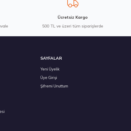
Ücretsiz Kargo
avale
500 TL ve üzeri tüm siparişlerde
SAYFALAR
Yeni Üyelik
Üye Girişi
az 2026
Şifremi Unuttum
esi