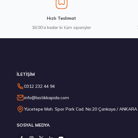
4.675,00 ₺
3.5
Hızlı Teslimat
16:00’a kadar ki tüm siparişler
Stokta 12 Adet
Stokta
İLETİŞİM
Montreal 225/55R17 97W Eco 2 Yaz 2026
Montr
0312 232 44 94
3.591,50 ₺
3.1
info@lastikkapida.com
Yücetepe Mah. Spor Park Cad. No:20 Çankaya / ANKARA
SOSYAL MEDYA
Stokta 4 Adet