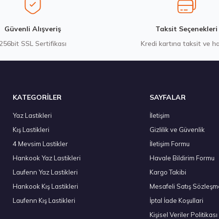
75,00 ₺
6.600,00 ₺
Gönder
Güvenli Alışveriş
Taksit Seçenekleri
256bit SSL Sertifikası
Kredi kartına taksit ve h
 12 Adet
Stokta 12 Adet
KATEGORİLER
SAYFALAR
Yaz Lastikleri
İletişim
Kış Lastikleri
Gizlilik ve Güvenlik
eal 205/45R17 88W XL Eco 2 Yaz 2026
185/65R14 86H Eco Y
4 Mevsim Lastikler
İletişim Formu
37,20 ₺
2.337,50 ₺
Hankook Yaz Lastikleri
Havale Bildirim Formu
Laufenn Yaz Lastikleri
Kargo Takibi
Hankook Kış Lastikleri
Mesafeli Satış Sözleşm
Laufenn Kış Lastikleri
İptal İade Koşullari
Stokta 4 Adet
Kişisel Veriler Politikası