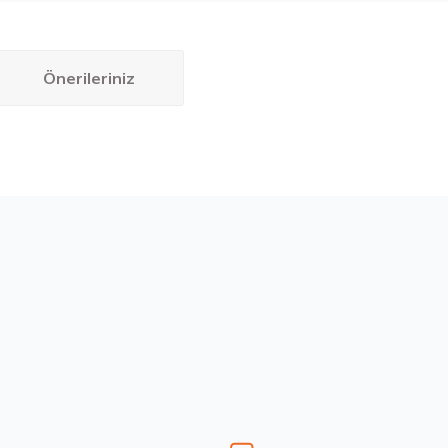
Önerileriniz
bilirsiniz.
 XL FP WINTERCOMMAND Kış 2026