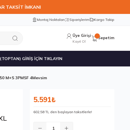
AR TAKSİT İMKANI
Montaj Noktaları
Siparişlerim
Kargo Takip
Üye Girişi
Sepetim
Kayıt Ol
 (TOPTAN) GİRİŞ İÇİN TIKLAYIN
750 M+S 3PMSF 4Mevsim
5.591₺
602,58 TL den başlayan taksitlerle!
XL