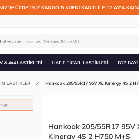
NİZDE ÜCRETSİZ KARGO & KREDİ KARTI İLE 12 AY'A KAD
V & 4x4 LASTİKLERİ
HAFİF TİCARİ LASTİKLERİ
B2B BAYİ
İM LASTİKLER
Hankook 205/55R17 95V XL Kinergy 4S 2 H
zmeti
Hankook 205/55R17 95V 
Kinergy 4S 2 H750 M+S