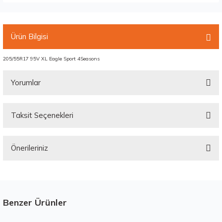
Ürün Bilgisi
205/55R17 95V XL Eagle Sport 4Seasons
Yorumlar
Taksit Seçenekleri
Bu ürüne ilk yorumu siz yapın!
Önerileriniz
Yorum Yaz
Bu ürünün fiyat bilgisi, resim, ürün açıklamalarında ve diğer konularda
yetersiz gördüğünüz noktaları öneri formunu kullanarak tarafımıza
iletebilirsiniz.
Görüş ve önerileriniz için teşekkür ederiz.
Benzer Ürünler
Stokta 12 Adet