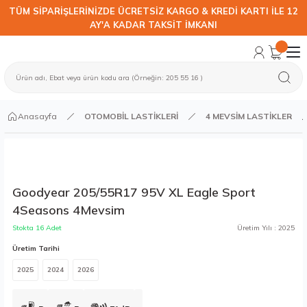
TÜM SİPARİŞLERİNİZDE ÜCRETSİZ KARGO & KREDİ KARTI İLE 12
AY'A KADAR TAKSİT İMKANI
Anasayfa
OTOMOBİL LASTİKLERİ
4 MEVSİM LASTİKLER
Goodyear 205/55R17 95V XL Eagle Sport
4Seasons 4Mevsim
Stokta 16 Adet
Üretim Yılı : 2025
Üretim Tarihi
2025
2024
2026