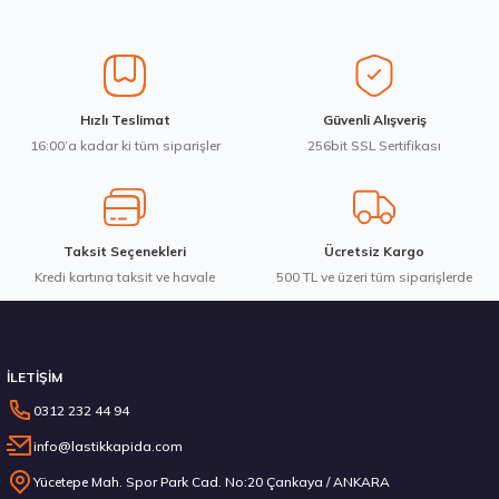
Ürün resmi kalitesiz, bozuk veya görüntülenemiyor.
Ürün açıklamasında eksik bilgiler bulunuyor.
Ürün bilgilerinde hatalar bulunuyor.
Ürün fiyatı diğer sitelerden daha pahalı.
Montreal 225/60R18 100V Eco 2 Yaz 2026
Hızlı Teslimat
Güvenli Alışveriş
Bu ürüne benzer farklı alternatifler olmalı.
16:00’a kadar ki tüm siparişler
256bit SSL Sertifikası
4.675,00 ₺
Taksit Seçenekleri
Ücretsiz Kargo
Kredi kartına taksit ve havale
Gönder
500 TL ve üzeri tüm siparişlerde
Stokta 12 Adet
İLETİŞİM
0312 232 44 94
info@lastikkapida.com
Montreal 215/60R16 95H Eco Yaz 2026
Yücetepe Mah. Spor Park Cad. No:20 Çankaya / ANKARA