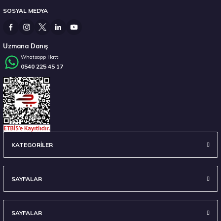
SOSYAL MEDYA
3.575,00 ₺
Uzmana Danış
Whatsapp Hattı
0540 225 45 17
Stokta 12 Adet
Goodyear 205/50R17 93V XL FP WINTERCOMMAND Kış 2026
KATEGORİLER
6.600,00 ₺
SAYFALAR
SAYFALAR