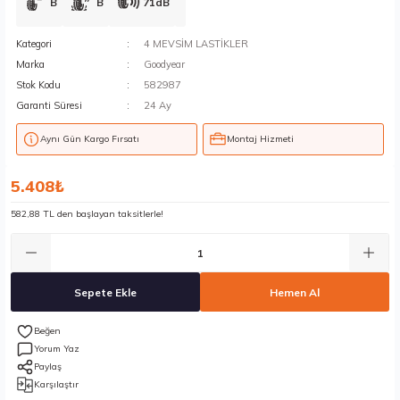
B
B
71dB
Kategori
4 MEVSİM LASTİKLER
Marka
Goodyear
Stok Kodu
582987
Garanti Süresi
24 Ay
Aynı Gün Kargo Fırsatı
Montaj Hizmeti
5.408₺
582,88 TL den başlayan taksitlerle!
Sepete Ekle
Hemen Al
Yorum Yaz
Paylaş
Karşılaştır